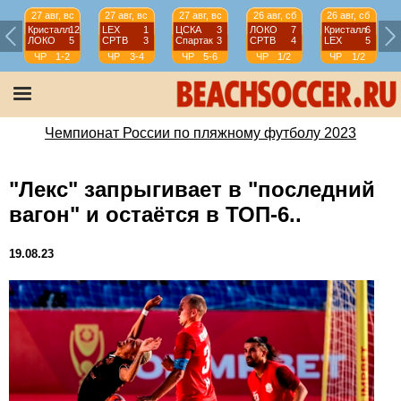
27 авг, вс
27 авг, вс
27 авг, вс
26 авг, сб
26 авг, сб
Кристалл
12
LEX
1
ЦСКА
3
ЛОКО
7
Кристалл
6
ЛОКО
5
СРТВ
3
Спартак
3
СРТВ
4
LEX
5
ЧР
1-2
ЧР
3-4
ЧР
5-6
ЧР
1/2
ЧР
1/2
Чемпионат России по пляжному футболу 2023
"Лекс" запрыгивает в "последний
вагон" и остаётся в ТОП-6..
19.08.23