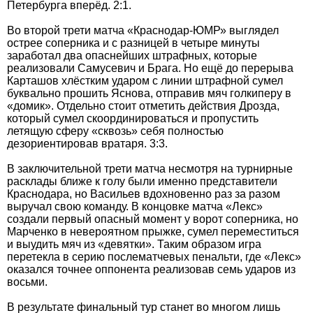
Петербурга вперёд. 2:1.
Во второй трети матча «Краснодар-ЮМР» выглядел
острее соперника и с разницей в четыре минуты
заработал два опаснейших штрафных, которые
реализовали Самусевич и Брага. Но ещё до перерыва
Карташов хлёстким ударом с линии штрафной сумел
буквально прошить Яснова, отправив мяч голкиперу в
«домик». Отдельно стоит отметить действия Дрозда,
который сумел скоординироваться и пропустить
летящую сферу «сквозь» себя полностью
дезориентировав вратаря. 3:3.
В заключительной трети матча несмотря на турнирные
расклады ближе к голу были именно представители
Краснодара, но Васильев вдохновенно раз за разом
выручал свою команду. В концовке матча «Лекс»
создали первый опасный момент у ворот соперника, но
Марченко в невероятном прыжке, сумел переместиться
и выудить мяч из «девятки». Таким образом игра
перетекла в серию послематчевых пенальти, где «Лекс»
оказался точнее оппонента реализовав семь ударов из
восьми.
В результате финальный тур станет во многом лишь