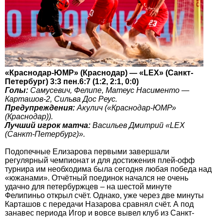
«Краснодар-ЮМР» (Краснодар) — «LEX» (Санкт-
Петербург) 3:3 пен.6:7 (1:2, 2:1, 0:0)
Голы:
Самусевич, Фелипе, Матеус Насименто —
Карташов-2, Сильва Дос Реус.
Предупреждения:
Акулич («Краснодар-ЮМР»
(Краснодар)).
Лучший игрок матча:
Васильев Дмитрий «LEX
(Санкт-Петербург)».
Подопечные Елизарова первыми завершали
регулярный чемпионат и для достижения плей-офф
турнира им необходима была сегодня любая победа над
«южанами». Отчётный поединок начался не очень
удачно для петербуржцев – на шестой минуте
Фелипиньо открыл счёт. Однако, уже через две минуты
Карташов с передачи Назарова сравнял счёт. А под
занавес периода Игор и вовсе вывел клуб из Санкт-