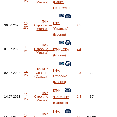
тур
(Санкт-
(Москва)
Петербург)
ПФК
ПФК
10
30.06.2023
Строгино
—
2:5
тур
"Спартак"
(Москва)
(Москва)
ПФК
11
01.07.2023
Строгино
—
2:4
КПФ ЦСКА
тур
(Москва)
(Москва)
Крылья
ПФК
12
02.07.2023
Советов
—
1:3
29'
тур
Строгино
(Самара)
(Москва)
КПФ
ПФК
13
14.07.2023
Строгино
—
1:4
36'
"САРАТОВ"
тур
(Москва)
(Саратов)
ПФК
ПФК
14