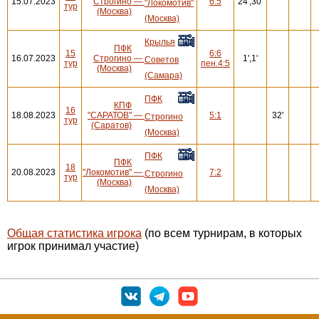
15.07.2023
Строгино
—
6:5
24',30'
"Локомотив"
тур
(Москва)
(Москва)
Крылья
ПФК
15
6:6
16.07.2023
Строгино
—
1',1'
Советов
тур
пен.4:5
(Москва)
(Самара)
ПФК
КПФ
16
18.08.2023
"САРАТОВ"
—
5:1
32'
Строгино
тур
(Саратов)
(Москва)
ПФК
ПФК
18
20.08.2023
"Локомотив"
—
7:2
Строгино
тур
(Москва)
(Москва)
Общая статистика игрока
(по всем турнирам, в которых
игрок принимал участие)