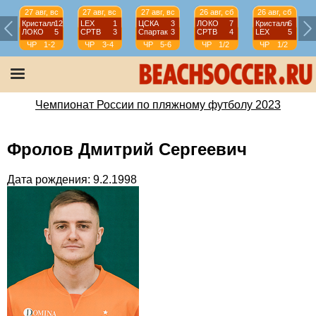
27 авг, вс
27 авг, вс
27 авг, вс
26 авг, сб
26 авг, сб
Кристалл
12
LEX
1
ЦСКА
3
ЛОКО
7
Кристалл
6
ЛОКО
5
СРТВ
3
Спартак
3
СРТВ
4
LEX
5
ЧР
1-2
ЧР
3-4
ЧР
5-6
ЧР
1/2
ЧР
1/2
Чемпионат России по пляжному футболу 2023
Фролов Дмитрий Сергеевич
Дата рождения: 9.2.1998