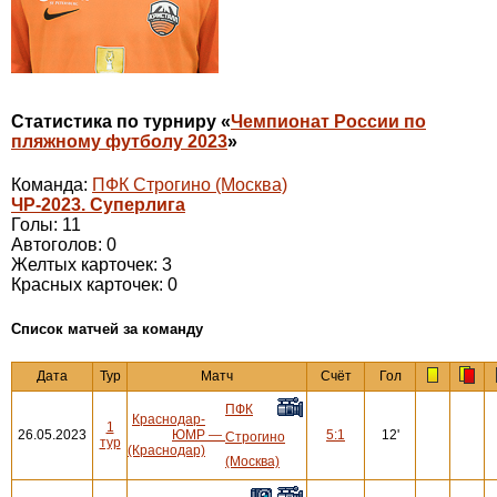
Статистика по турниру «
Чемпионат России по
пляжному футболу 2023
»
Команда:
ПФК Строгино (Москва)
ЧР-2023. Суперлига
Голы: 11
Автоголов: 0
Желтых карточек: 3
Красных карточек: 0
Cписок матчей за команду
Дата
Тур
Матч
Счёт
Гол
ПФК
Краснодар-
1
26.05.2023
ЮМР
—
5:1
12'
Строгино
тур
(Краснодар)
(Москва)