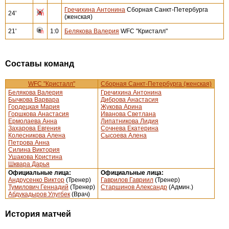
Гречихина Антонина
Сборная Санкт-Петербурга
24'
(женская)
21'
1:0
Белякова Валерия
WFC "Кристалл"
Составы команд
WFC "Кристалл"
Сборная Санкт-Петербурга (женская)
Белякова Валерия
Гречихина Антонина
Бычкова Варвара
Диброва Анастасия
Гордецкая Мария
Жукова Арина
Горшкова Анастасия
Иванова Светлана
Ермолаева Анна
Липатникова Лидия
Захарова Евгения
Сочнева Екатерина
Колесникова Алена
Сысоева Алена
Петрова Анна
Силина Виктория
Ушакова Кристина
Шквара Дарья
Официальные лица:
Официальные лица:
Андрусенко Виктор
(Тренер)
Гаврилов Гавриил
(Тренер)
Тумилович Геннадий
(Тренер)
Старшинов Александр
(Админ.)
Абдукадыров Улугбек
(Врач)
История матчей