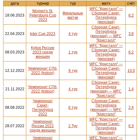
дата
турнир
тур
матч
счёт
WFC "Кристалл" —
Women's St.
Финальные
Сборная Санкт-
18.06.2023
Petersburg Cup
6:2
матчи
Петербурга
2023
(женская)
Сборная Санкт-
Петербурга
22.04.2023
Inter Cup 2023
4 тур
3:8
(женская) — WFC
"Кристалл"
WFC "Кристалл" —
Кубок России
Сборная Санкт-
08.03.2023
2023 среди
1 тур
6:2
Петербурга
женщин
(женская)
WFC "Кристалл" —
Чемпионат СПб,
Сборная Санкт-
12.12.2022
9 тур
10:0
2022 (Indoor)
Петербурга
(женская)
Сборная Санкт-
Чемпионат СПб,
Петербурга
21.11.2022
4 тур
1:4
2022 (Indoor)
(женская) — WFC
"Кристалл"
Чемпионат
Сборная Санкт-
Санкт-
Петербурга
08.08.2022
6 тур
2:4
Петербурга
(женская) — WFC
2022
"Кристалл"
WFC "Кристалл" —
Чемпионат
Сборная Санкт-
28.07.2022
России 2022
2 Тур
6:3
Петербурга
среди женщин
(женская)
Чемпионат
WFC "Кристалл" —