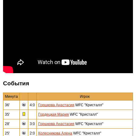
События
Минута
Игрок
36'
4:0
Горшкова Анастасия
WFC "Кристалл"
35'
Гордецкая Мария
WFC "Кристалл"
28'
3:0
Горшкова Анастасия
WFC "Кристалл"
25'
2:0
Колесникова Алена
WFC "Кристалл"