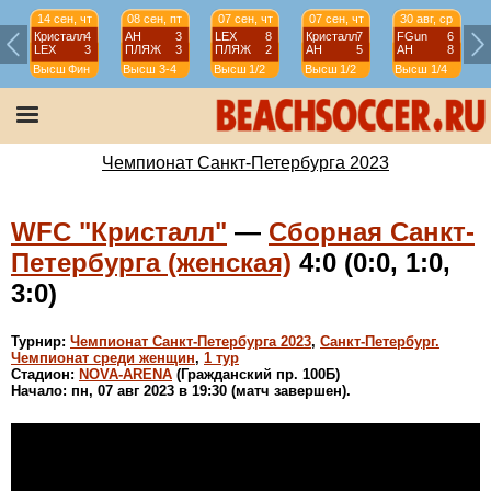
14 сен, чт
08 сен, пт
07 сен, чт
07 сен, чт
30 авг, ср
Кристалл
4
АН
3
LEX
8
Кристалл
7
FGun
6
LEX
3
ПЛЯЖ
3
ПЛЯЖ
2
АН
5
АН
8
Высш
Фин
Высш
3-4
Высш
1/2
Высш
1/2
Высш
1/4
Чемпионат Санкт-Петербурга 2023
WFC "Кристалл"
—
Сборная Санкт-
Петербурга (женская)
4:0 (0:0, 1:0,
3:0)
Турнир:
Чемпионат Санкт-Петербурга 2023
,
Санкт-Петербург.
Чемпионат среди женщин
,
1 тур
Стадион:
NOVA-ARENA
(Гражданский пр. 100Б)
Начало: пн, 07 авг 2023 в 19:30 (матч завершен).