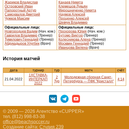
Жариков Владислав
Канаев Никита
Островский Иван
Клемешов Лукьян
Папоротный Артур
Мирошниченко Никита
Самохвалов Дмитрий
Наумов Алексей
Чужков Максим
Проценко Алексей
Шевчук Владимир
Официальные лица:
Официальные лица:
Новгородцев Вадим
(Нач. ком.)
Прохорова Юлия
(Нач. ком.)
Гаврилов Владимир
(Тренер)
Бутомо Виктор
(Тренер)
Тумилович Геннадий
(Тренер)
Колесникова Алена
(Тренер)
Абдукадыров Улугбек
(Врач)
Москвин Геннадий
(Тренер)
Иванцова Вилена
(Врач)
История матчей
дата
турнир
тур
матч
счёт
1ХСТАВКА-
2
Молодежная сборная Санкт-
21.04.2022
ИНТЕРКАП
4:14
Тур
Петербурга — ПФК "Кристалл"
2022
© 2009 — 2026 Агентство «CUPPER»
тел. (812) 998-83-38
office@beachsoccer.ru
Создание сайта:
Студия 239