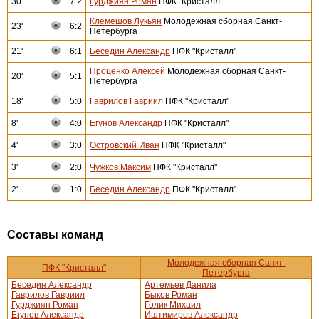
30'
7:2
Гурджиян Роман
ПФК "Кристалл"
Клемешов Лукьян
Молодежная сборная Санкт-
23'
6:2
Петербурга
21'
6:1
Беседин Александр
ПФК "Кристалл"
Проценко Алексей
Молодежная сборная Санкт-
20'
5:1
Петербурга
18'
5:0
Гаврилов Гавриил
ПФК "Кристалл"
8'
4:0
Егунов Александр
ПФК "Кристалл"
4'
3:0
Островский Иван
ПФК "Кристалл"
3'
2:0
Чужков Максим
ПФК "Кристалл"
2'
1:0
Беседин Александр
ПФК "Кристалл"
Составы команд
Молодежная сборная Санкт-
ПФК "Кристалл"
Петербурга
Беседин Александр
Артемьев Данила
Гаврилов Гавриил
Быков Роман
Гурджиян Роман
Голик Михаил
Егунов Александр
Иштимиров Александр