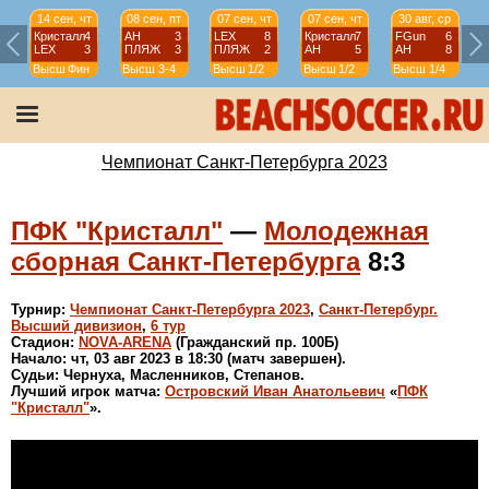
14 сен, чт
08 сен, пт
07 сен, чт
07 сен, чт
30 авг, ср
Кристалл
4
АН
3
LEX
8
Кристалл
7
FGun
6
LEX
3
ПЛЯЖ
3
ПЛЯЖ
2
АН
5
АН
8
Высш
Фин
Высш
3-4
Высш
1/2
Высш
1/2
Высш
1/4
Чемпионат Санкт-Петербурга 2023
ПФК "Кристалл"
—
Молодежная
сборная Санкт-Петербурга
8:3
Турнир:
Чемпионат Санкт-Петербурга 2023
,
Санкт-Петербург.
Высший дивизион
,
6 тур
Стадион:
NOVA-ARENA
(Гражданский пр. 100Б)
Начало: чт, 03 авг 2023 в 18:30 (матч завершен).
Судьи: Чернуха, Масленников, Степанов.
Лучший игрок матча:
Островский Иван Анатольевич
«
ПФК
"Кристалл"
».