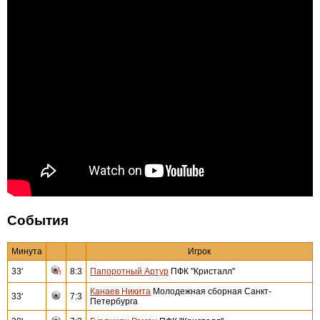
События
Минута
Игрок
33'
8:3
Папоротный Артур
ПФК "Кристалл"
Канаев Никита
Молодежная сборная Санкт-
33'
7:3
Петербурга