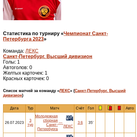
Статистика по турниру «
Чемпионат Санкт-
Петербурга 2023
»
Команда:
ЛЕКС
Санкт-Петербург. Высший дивизион
Голы: 1
Автоголов: 0
Желтых карточек: 1
Красных карточек: 0
Cписок матчей за команду «
ЛЕКС
» (
Санкт-Петербург. Высший
дивизион
)
Дата
Тур
Матч
Счёт
Гол
Авто
Молодежная
3
сборная
26.07.2023
—
3:6
35'
тур
Санкт-
ЛЕКС
Петербурга