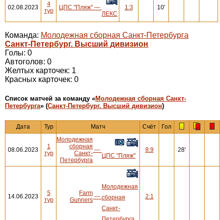
4
02.08.2023
ЦПС "Пляж"
—
1:3
10'
тур
ЛЕКС
Команда:
Молодежная сборная Санкт-Петербурга
Санкт-Петербург. Высший дивизион
Голы: 0
Автоголов: 0
Желтых карточек: 1
Красных карточек: 0
Cписок матчей за команду «
Молодежная сборная Санкт-
Петербурга
» (
Санкт-Петербург. Высший дивизион
)
Дата
Тур
Матч
Счёт
Гол
Молодежная
1
сборная
08.06.2023
—
8:9
28'
тур
Санкт-
ЦПС "Пляж"
Петербурга
Молодежная
5
Farm
14.06.2023
—
2:1
сборная
тур
Gunners
Санкт-
Петербурга