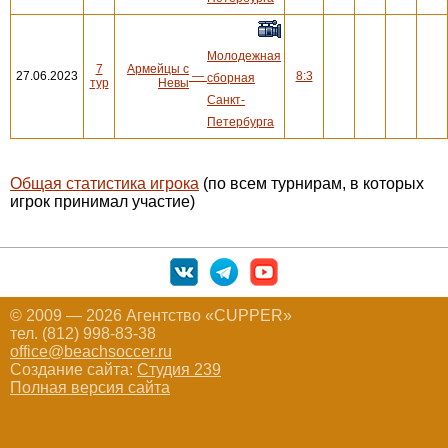
Молодежная
7
Армейцы с
27.06.2023
—
8:3
сборная
тур
Невы
Санкт-
Петербурга
Общая статистика игрока
(по всем турнирам, в которых
игрок принимал участие)
© 2009 — 2026 Агентство «CUPPER»
тел. (812) 998-83-38
office@beachsoccer.ru
Создание сайта:
Студия 239
Полная версия сайта