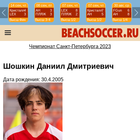
14 сен, чт
08 сен, пт
07 сен, чт
07 сен, чт
30 авг, ср
Кристалл
4
АН
3
LEX
8
Кристалл
7
FGun
6
LEX
3
ПЛЯЖ
3
ПЛЯЖ
2
АН
5
АН
8
Высш
Фин
Высш
3-4
Высш
1/2
Высш
1/2
Высш
1/4
Чемпионат Санкт-Петербурга 2023
Шошкин Даниил Дмитриевич
Дата рождения: 30.4.2005