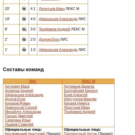
20'
4:1
Леонтьев Иван
ЛЕКС М
19'
4:0
Афанасьев Александр
ЛИС
8'
3:0
Трофимов Андрей
ЛЕКС М
2'
2:0
Долгов Егор
ЛИС
1'
1:0
Афанасьев Александр
ЛИС
Составы команд
ЛИС
ЛЕКС М
Артемян Марк
Артемьев Данила
Архипов Андрей
Балтийский Кирилл
Афанасьев Александр
Боев Алексей
Долгов Егор
Ибетуллов Максим
Конаков Роман
Канаев Никита
Ломоносов Сергей
Леонтьев Иван
Михайлус Александр
Трофимов Андрей
Пасько Дмитрий
Скрипкин Илья
Ушаков Савелий
Официальные лица:
Официальные лица:
Кролевецкий Анатолий
(Тренер)
Папоротный Артур
(Тренер)