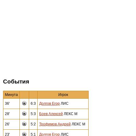
События
Минута
Игрок
36'
6:3
Долгов Егор
ЛИС
28'
5:3
Боев Алексей
ЛЕКС М
26'
5:2
Трофимов Андрей
ЛЕКС М
23'
5:1
Долгов Егор
ЛИС