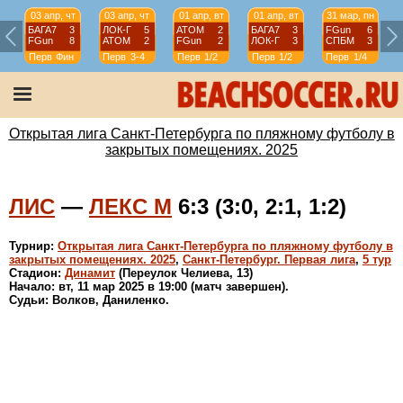
03 апр, чт
03 апр, чт
01 апр, вт
01 апр, вт
31 мар, пн
БАГА7
3
ЛОК-Г
5
АТОМ
2
БАГА7
3
FGun
6
FGun
8
АТОМ
2
FGun
2
ЛОК-Г
3
СПБМ
3
Перв
Фин
Перв
3-4
Перв
1/2
Перв
1/2
Перв
1/4
Открытая лига Санкт-Петербурга по пляжному футболу в
закрытых помещениях. 2025
ЛИС
—
ЛЕКС М
6:3 (3:0, 2:1, 1:2)
Турнир:
Открытая лига Санкт-Петербурга по пляжному футболу в
закрытых помещениях. 2025
,
Санкт-Петербург. Первая лига
,
5 тур
Стадион:
Динамит
(Переулок Челиева, 13)
Начало: вт, 11 мар 2025 в 19:00 (матч завершен).
Судьи: Волков, Даниленко.