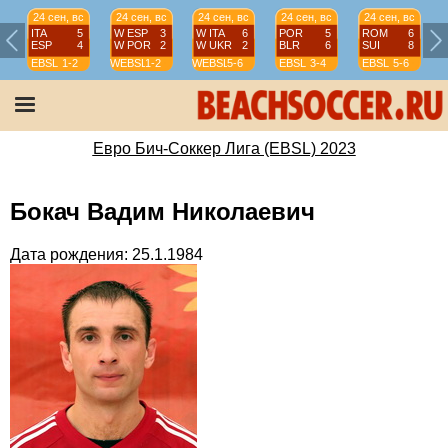
24 сен, вс
24 сен, вс
24 сен, вс
24 сен, вс
24 сен, вс
ITA
5
W ESP
3
W ITA
6
POR
5
ROM
6
ESP
4
W POR
2
W UKR
2
BLR
6
SUI
8
EBSL
1-2
WEBSL
1-2
WEBSL
5-6
EBSL
3-4
EBSL
5-6
Евро Бич-Соккер Лига (EBSL) 2023
Бокач Вадим Николаевич
Дата рождения: 25.1.1984