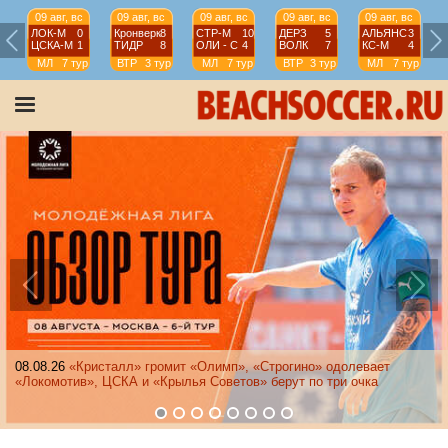
09 авг, вс
09 авг, вс
09 авг, вс
09 авг, вс
09 авг, вс
ЛОК-М
0
Кронверк
8
СТР-М
10
ДЕРЗ
5
АЛЬЯНС
3
ЦСКА-М
1
ТИДР
8
ОЛИ - С
4
ВОЛК
7
КС-М
4
МЛ
7 тур
ВТР
3 тур
МЛ
7 тур
ВТР
3 тур
МЛ
7 тур
08.08.26
«Кристалл» громит «Олимп», «Строгино» одолевает
«Локомотив», ЦСКА и «Крылья Советов» берут по три очка