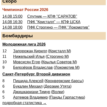
Скоро
Чемпионат России 2026
14.08 15:00
Спутник — КПФ "САРАТОВ"
14.08 16:30
ПФК "Кристалл" — КПФ ЦСКА
14.08 18:00
ПФК Строгино — ПФК "Локомотив"
Бомбардиры
Молодежная лига 2026
12
Запорожан Кирилл
(
Кристалл М
)
11
Нижельский Илья
(
Строгино М
)
10
Мовсисян Егор
(
Крылья Советов М
)
9
Белозёров Владислав
(
Локомотив М
)
Санкт-Петербург. Второй дивизион
8
Пищида Алексей
(
Кронверкские барсы
)
6
Букалин Михаил
(
Дерзкие Утята
)
6
Джишкариани Тимур
(
Волки
)
5
Артемов Владимир
(
Панды Гарпастума
)
подробная статистика →