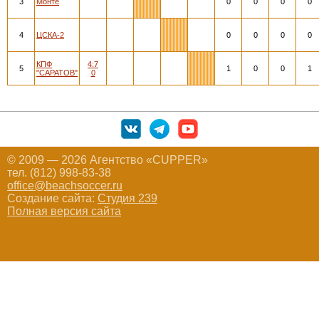
3
Монте
0
0
0
0
4
ЦСКА-2
0
0
0
0
КПФ
4:7
5
1
0
0
1
"САРАТОВ"
0
© 2009 — 2026 Агентство «CUPPER»
тел. (812) 998-83-38
office@beachsoccer.ru
Создание сайта:
Студия 239
Полная версия сайта