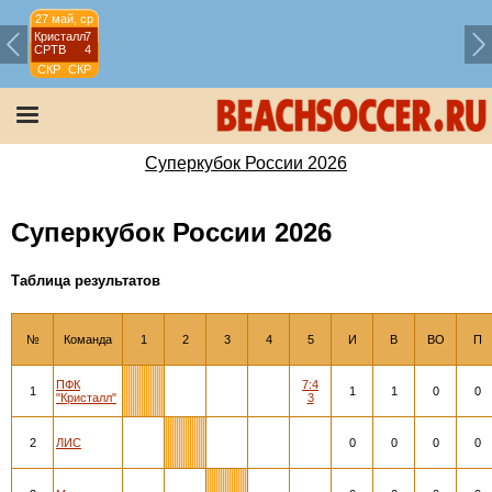
27 май, ср
Кристалл
7
СРТВ
4
СКР
СКР
2026
Суперкубок России 2026
Суперкубок России 2026
Таблица результатов
№
Команда
1
2
3
4
5
И
В
ВО
П
ПФК
7:4
1
1
1
0
0
"Кристалл"
3
2
ЛИС
0
0
0
0