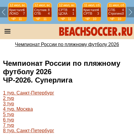
12 июл, вс
12 июл, вс
12 июл, вс
11 июл, сб
11 июл, сб
Кристалл
6
Спутник
8
СРТВ
4
Кристалл
4
СПБ
4
ЛОКО
7
СПБ
4
ЦСКА
1
СРТВ
3
Строгино
3
ЧР
11
ЧР
11
ЧР
11
ЧР
10
ЧР
10
тур
тур
тур
тур
тур
Чемпионат России по пляжному футболу 2026
Чемпионат России по пляжному
футболу 2026
ЧР-2026. Суперлига
1 тур. Санкт-Петербург
2 тур
3 тур
4 тур. Москва
5 тур
6 тур
7 тур
8 тур. Санкт-Петербург