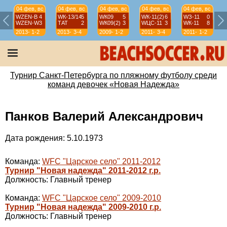
04 фев, вс
04 фев, вс
04 фев, вс
04 фев, вс
04 фев, вс
WZEN-B
4
WК-13/14
5
WК09
5
WК-11(2)
6
WЗ-11
0
WZEN-W
3
ТАТ
2
WК09(2)
3
WЦС-11
3
WК-11
8
2013-
1-2
2013-
3-4
2009-
1-2
2011-
3-4
2011-
1-2
14
14
10
12
12
Турнир Санкт-Петербурга по пляжному футболу среди
команд девочек «Новая Надежда»
Панков Валерий Александрович
Дата рождения: 5.10.1973
Команда:
WFC "Царское село" 2011-2012
Турнир "Новая надежда" 2011-2012 г.р.
Должность: Главный тренер
Команда:
WFC "Царское село" 2009-2010
Турнир "Новая надежда" 2009-2010 г.р.
Должность: Главный тренер