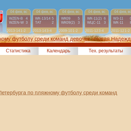
04 фев, вс
04 фев, вс
04 фев, вс
04 фев, вс
04 фев, в
WZEN-B
4
WК-13/14
5
WК09
5
WК-11(2)
6
WЗ-11
WZEN-W
3
ТАТ
2
WК09(2)
3
WЦС-11
3
WК-11
2013-14
1-2
2013-14
3-4
2009-10
1-2
2011-12
3-4
2011-12
1-2
жному футболу среди команд девочек «Новая Надежд
Статистика
Календарь
Тех. результаты
Петербурга по пляжному футболу среди команд