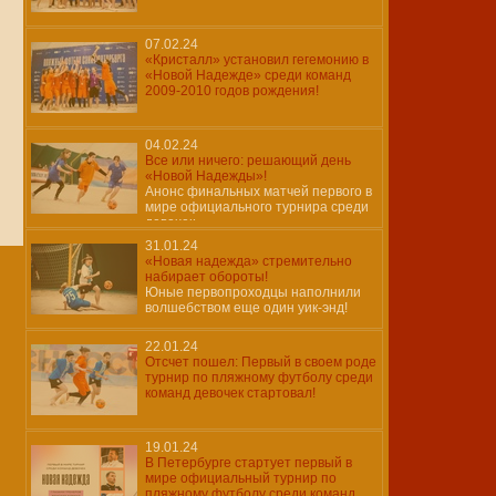
07.02.24
«Кристалл» установил гегемонию в
«Новой Надежде» среди команд
2009-2010 годов рождения!
04.02.24
Все или ничего: решающий день
«Новой Надежды»!
Анонс финальных матчей первого в
мире официального турнира среди
девочек
31.01.24
«Новая надежда» стремительно
набирает обороты!
Юные первопроходцы наполнили
волшебством еще один уик-энд!
22.01.24
Отсчет пошел: Первый в своем роде
турнир по пляжному футболу среди
команд девочек стартовал!
19.01.24
В Петербурге стартует первый в
мире официальный турнир по
пляжному футболу среди команд