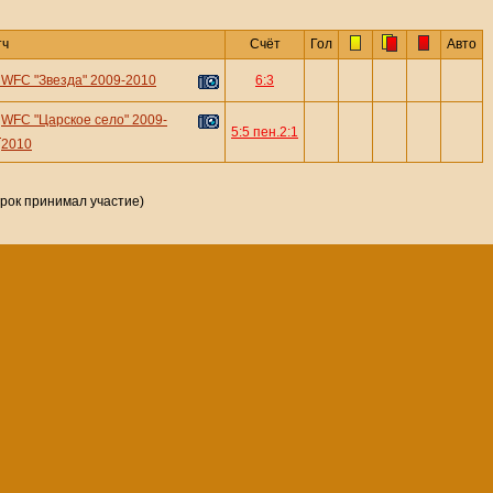
тч
Счёт
Гол
Авто
—
WFC "Звезда" 2009-2010
6:3
WFC "Царское село" 2009-
—
5:5 пен.2:1
2010
грок принимал участие)