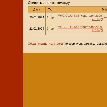
Cписок матчей за команду
Дата
Тур
Ма
WFC СШОР№2 "Кристалл" 2009-
20.01.2024
1 тур
2010 (2)
WFC СШОР№2 "Кристалл" 2009-
21.01.2024
2 тур
2010 (2)
Общая статистика игрока
(по всем турнирам, в которых и