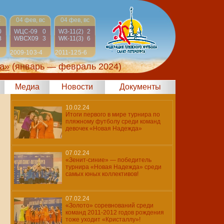
с
04 фев, вс
04 фев, вс
0
WЦС-09
0
WЗ-11(2)
2
8
WВСХ09
3
WК-11(3)
6
2009-10
3-4
2011-12
5-6
а»
(январь — февраль 2024)
Медиа
Новости
Документы
10.02.24
Итоги первого в мире турнира по
пляжному футболу среди команд
девочек «Новая Надежда»
07.02.24
«Зенит-синие» — победитель
турнира «Новая Надежда» среди
самых юных коллективов!
07.02.24
«Золото» соревнований среди
команд 2011-2012 годов рождения
тоже уходит «Кристаллу»!