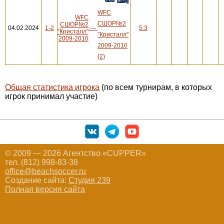
WFC
WFC
СШОР№2
СШОР№2
04.02.2024
1-2
—
5:3
"Кристалл"
"Кристалл"
2009-2010
2009-2010
(2)
Общая статистика игрока
(по всем турнирам, в которых
игрок принимал участие)
© 2009 — 2026 Агентство «CUPPER»
тел. (812) 998-83-38
office@beachsoccer.ru
Создание сайта:
Студия 239
Полная версия сайта