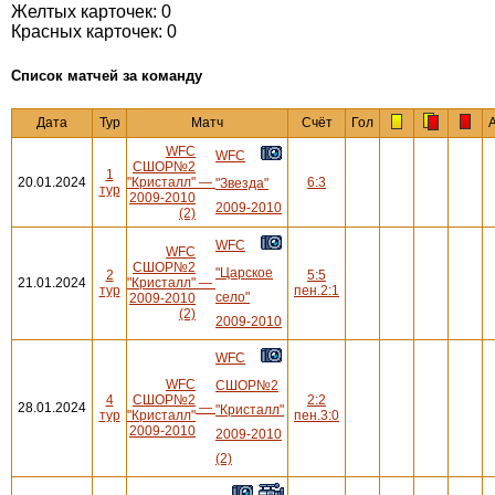
Желтых карточек: 0
Красных карточек: 0
Cписок матчей за команду
Дата
Тур
Матч
Счёт
Гол
WFC
WFC
СШОР№2
1
20.01.2024
"Кристалл"
—
6:3
"Звезда"
тур
2009-2010
2009-2010
(2)
WFC
WFC
СШОР№2
"Царское
2
5:5
21.01.2024
"Кристалл"
—
тур
пен.2:1
село"
2009-2010
(2)
2009-2010
WFC
WFC
СШОР№2
4
СШОР№2
2:2
28.01.2024
—
"Кристалл"
тур
"Кристалл"
пен.3:0
2009-2010
2009-2010
(2)