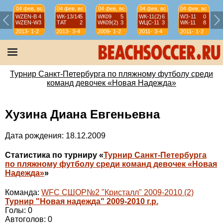
04 фев, вс
04 фев, вс
04 фев, вс
04 фев, вс
04 фев, вс
WZEN-B
4
WК-13/14
5
WК09
5
WК-11(2)
6
WЗ-11
0
WZEN-W
3
ТАТ
2
WК09(2)
3
WЦС-11
3
WК-11
8
2013-
1-2
2013-
3-4
2009-
1-2
2011-
3-4
2011-
1-2
14
14
10
12
12
Турнир Санкт-Петербурга по пляжному футболу среди
команд девочек «Новая Надежда»
Хузина Диана Евгеньевна
Дата рождения: 18.12.2009
Статистика по турниру «
Турнир Санкт-Петербурга
по пляжному футболу среди команд девочек «Новая
Надежда»
»
Команда:
WFC СШОР№2 "Кристалл" 2009-2010 (2)
Турнир "Новая надежда" 2009-2010 г.р.
Голы: 0
Автоголов: 0