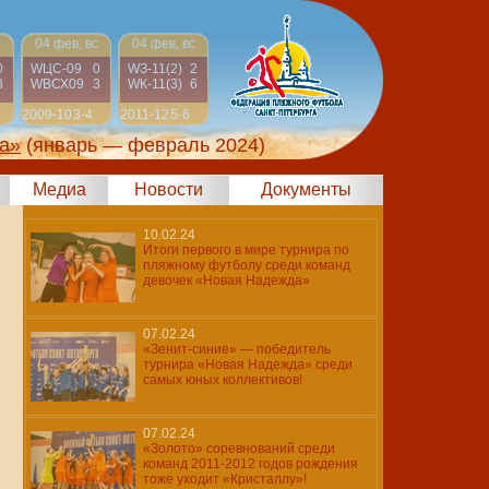
с
04 фев, вс
04 фев, вс
0
WЦС-09
0
WЗ-11(2)
2
8
WВСХ09
3
WК-11(3)
6
2009-10
3-4
2011-12
5-6
а»
(январь — февраль 2024)
Медиа
Новости
Документы
10.02.24
Итоги первого в мире турнира по
пляжному футболу среди команд
девочек «Новая Надежда»
07.02.24
«Зенит-синие» — победитель
турнира «Новая Надежда» среди
самых юных коллективов!
07.02.24
«Золото» соревнований среди
команд 2011-2012 годов рождения
тоже уходит «Кристаллу»!