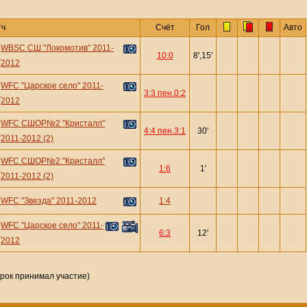
тч
Счёт
Гол
Авто
WBSC СШ "Локомотив" 2011-
—
10:0
8',15'
2012
WFC "Царское село" 2011-
—
3:3 пен.0:2
2012
WFC СШОР№2 "Кристалл"
—
4:4 пен.3:1
30'
2011-2012 (2)
WFC СШОР№2 "Кристалл"
—
1:6
1'
2011-2012 (2)
—
WFC "Звезда" 2011-2012
1:4
WFC "Царское село" 2011-
—
6:3
12'
2012
грок принимал участие)