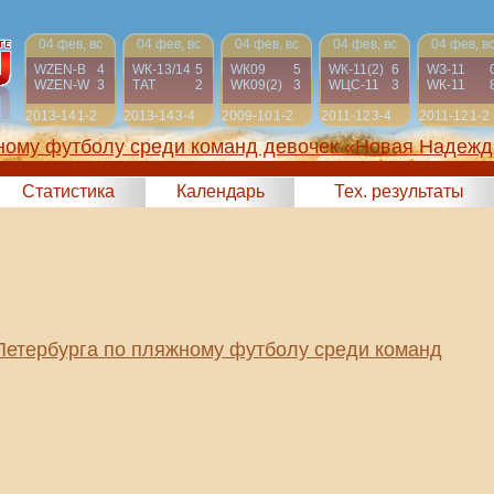
04 фев, вс
04 фев, вс
04 фев, вс
04 фев, вс
04 фев, в
WZEN-B
4
WК-13/14
5
WК09
5
WК-11(2)
6
WЗ-11
WZEN-W
3
ТАТ
2
WК09(2)
3
WЦС-11
3
WК-11
2013-14
1-2
2013-14
3-4
2009-10
1-2
2011-12
3-4
2011-12
1-2
жному футболу среди команд девочек «Новая Надежд
Статистика
Календарь
Тех. результаты
Петербурга по пляжному футболу среди команд