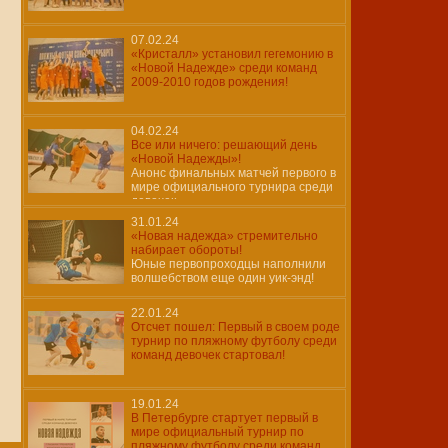
07.02.24
«Кристалл» установил гегемонию в
«Новой Надежде» среди команд
2009-2010 годов рождения!
04.02.24
Все или ничего: решающий день
«Новой Надежды»!
Анонс финальных матчей первого в
мире официального турнира среди
девочек
31.01.24
«Новая надежда» стремительно
набирает обороты!
Юные первопроходцы наполнили
волшебством еще один уик-энд!
22.01.24
Отсчет пошел: Первый в своем роде
турнир по пляжному футболу среди
команд девочек стартовал!
19.01.24
В Петербурге стартует первый в
мире официальный турнир по
пляжному футболу среди команд