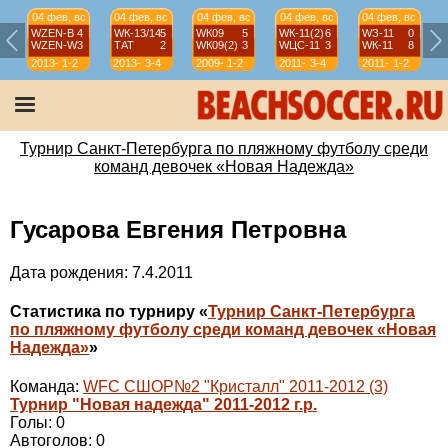
04 фев, вс
04 фев, вс
04 фев, вс
04 фев, вс
04 фев, вс
WZEN-B
4
WК-13/14
5
WК09
5
WК-11(2)
6
WЗ-11
0
WZEN-W
3
ТАТ
2
WК09(2)
3
WЦС-11
3
WК-11
8
2013-
1-2
2013-
3-4
2009-
1-2
2011-
3-4
2011-
1-2
14
14
10
12
12
Турнир Санкт-Петербурга по пляжному футболу среди
команд девочек «Новая Надежда»
Гусарова Евгения Петровна
Дата рождения: 7.4.2011
Статистика по турниру «
Турнир Санкт-Петербурга
по пляжному футболу среди команд девочек «Новая
Надежда»
»
Команда:
WFC СШОР№2 "Кристалл" 2011-2012 (3)
Турнир "Новая надежда" 2011-2012 г.р.
Голы: 0
Автоголов: 0