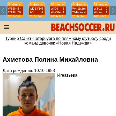
04 фев, вс
04 фев, вс
04 фев, вс
04 фев, вс
04 фев, вс
WZEN-B
4
WК-13/14
5
WК09
5
WК-11(2)
6
WЗ-11
0
WZEN-W
3
ТАТ
2
WК09(2)
3
WЦС-11
3
WК-11
8
2013-
1-2
2013-
3-4
2009-
1-2
2011-
3-4
2011-
1-2
14
14
10
12
12
Турнир Санкт-Петербурга по пляжному футболу среди
команд девочек «Новая Надежда»
Ахметова Полина Михайловна
Дата рождения: 10.10.1988
Игнатьева