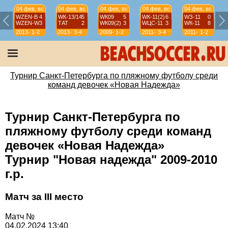
04 фев, вс
04 фев, вс
04 фев, вс
04 фев, вс
04 фев, вс
WZEN-B
4
WК-13/14
5
WК09
5
WК-11(2)
6
WЗ-11
0
WZEN-W
3
ТАТ
2
WК09(2)
3
WЦС-11
3
WК-11
8
2013-
1-2
2013-
3-4
2009-
1-2
2011-
3-4
2011-
1-2
14
14
10
12
12
Турнир Санкт-Петербурга по пляжному футболу среди
команд девочек «Новая Надежда»
Турнир Санкт-Петербурга по
пляжному футболу среди команд
девочек «Новая Надежда»
Турнир "Новая надежда" 2009-2010
г.р.
Матч за III место
Матч №
04.02.2024 13:40