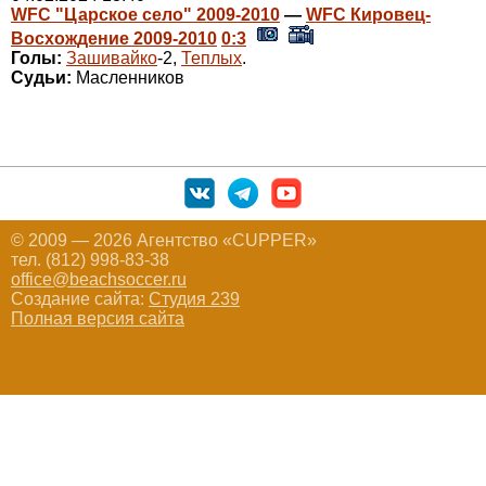
WFC "Царское село" 2009-2010
—
WFC Кировец-
Восхождение 2009-2010
0:3
Голы:
Зашивайко
-2,
Теплых
.
Судьи:
Масленников
© 2009 — 2026 Агентство «CUPPER»
тел. (812) 998-83-38
office@beachsoccer.ru
Создание сайта:
Студия 239
Полная версия сайта