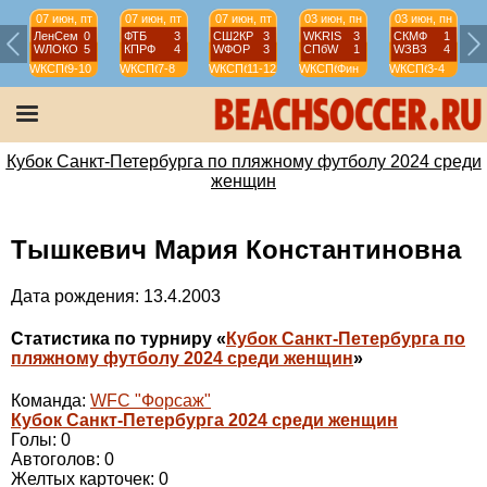
07 июн, пт
07 июн, пт
07 июн, пт
03 июн, пн
03 июн, пн
ЛенСем
0
ФТБ
3
СШ2КР
3
WKRIS
3
СКМФ
1
WЛОКО
5
КПРФ
4
WФОР
3
СПбW
1
WЗВЗ
4
WКСПб
9-10
WКСПб
7-8
WКСПб
11-12
WКСПб
Фин
WКСПб
3-4
W
Кубок Санкт-Петербурга по пляжному футболу 2024 среди
женщин
Тышкевич Мария Константиновна
Дата рождения: 13.4.2003
Статистика по турниру «
Кубок Санкт-Петербурга по
пляжному футболу 2024 среди женщин
»
Команда:
WFC "Форсаж"
Кубок Санкт-Петербурга 2024 среди женщин
Голы: 0
Автоголов: 0
Желтых карточек: 0