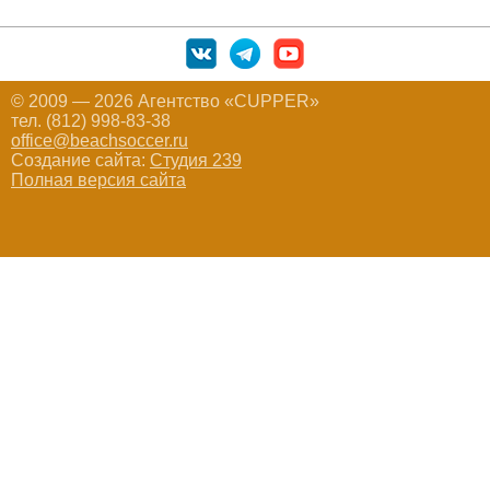
© 2009 — 2026 Агентство «CUPPER»
тел. (812) 998-83-38
office@beachsoccer.ru
Создание сайта:
Студия 239
Полная версия сайта