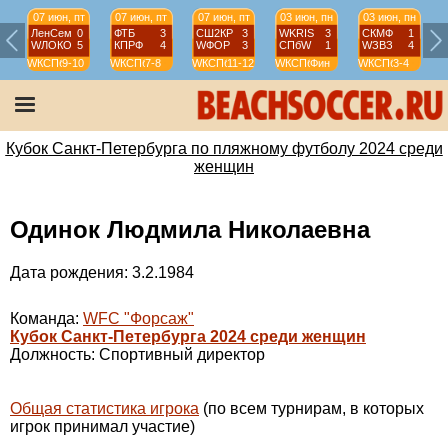
07 июн, пт
07 июн, пт
07 июн, пт
03 июн, пн
03 июн, пн
ЛенСем
0
ФТБ
3
СШ2КР
3
WKRIS
3
СКМФ
1
WЛОКО
5
КПРФ
4
WФОР
3
СПбW
1
WЗВЗ
4
WКСПб
9-10
WКСПб
7-8
WКСПб
11-12
WКСПб
Фин
WКСПб
3-4
W
Кубок Санкт-Петербурга по пляжному футболу 2024 среди
женщин
Одинок Людмила Николаевна
Дата рождения: 3.2.1984
Команда:
WFC "Форсаж"
Кубок Санкт-Петербурга 2024 среди женщин
Должность: Спортивный директор
Общая статистика игрока
(по всем турнирам, в которых
игрок принимал участие)