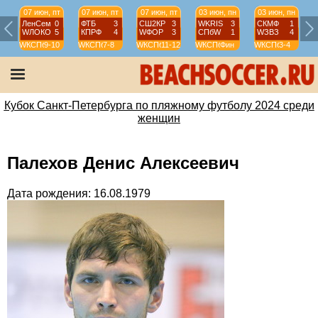
07 июн, пт
07 июн, пт
07 июн, пт
03 июн, пн
03 июн, пн
ЛенСем
0
ФТБ
3
СШ2КР
3
WKRIS
3
СКМФ
1
WЛОКО
5
КПРФ
4
WФОР
3
СПбW
1
WЗВЗ
4
WКСПб
9-10
WКСПб
7-8
WКСПб
11-12
WКСПб
Фин
WКСПб
3-4
W
Кубок Санкт-Петербурга по пляжному футболу 2024 среди
женщин
Палехов Денис Алексеевич
Дата рождения: 16.08.1979