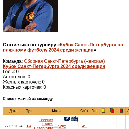
Статистика по турниру «
Кубок Санкт-Петербурга по
пляжному футболу 2024 среди женщин
»
Команда:
Сборная Санкт-Петербурга (женская)
Кубок Санкт-Петербурга 2024 среди женщин
Голы: 0
Автоголов: 0
Желтых карточек: 0
Красных карточек: 0
Cписок матчей за команду
Дата
Тур
Матч
Счёт
Гол
Сборная
Санкт-
27.05.2024
1/4
—
4:1
WFC
Петербурга