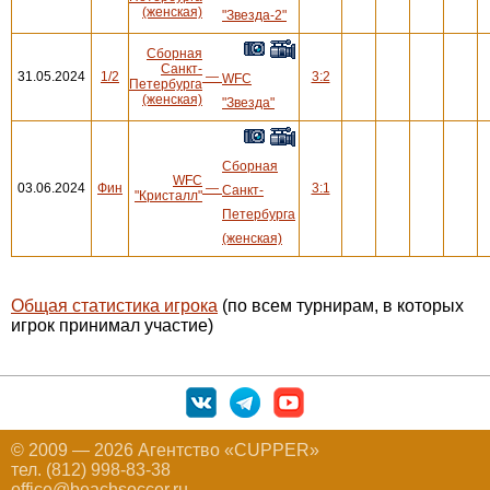
(женская)
"Звезда-2"
Сборная
Санкт-
31.05.2024
1/2
—
3:2
WFC
Петербурга
(женская)
"Звезда"
Сборная
WFC
03.06.2024
Фин
—
3:1
Санкт-
"Кристалл"
Петербурга
(женская)
Общая статистика игрока
(по всем турнирам, в которых
игрок принимал участие)
© 2009 — 2026 Агентство «CUPPER»
тел. (812) 998-83-38
office@beachsoccer.ru