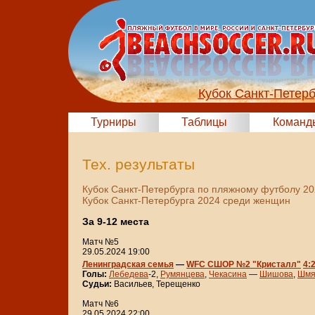
Кубок Санкт-Петер
Турниры
Таблицы
Команд
Тех. результаты
Кубок Санкт-Петербурга по пляжному футболу 2
Кубок Санкт-Петербурга 2024 среди женщин
За 9-12 места
Матч №5
29.05.2024 19:00
Ленинградская семья
—
WFC СШОР №2 "Кристалл"
4:
Голы:
Лебедева
-2,
Румянцева
,
Чекасина
—
Шишова
,
Шмя
Судьи:
Васильев, Терещенко
Матч №6
29.05.2024 22:00