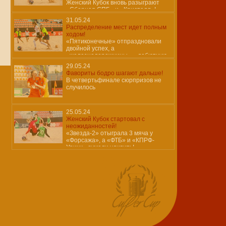
Женский Кубок вновь разыграют
«Сборная СПБ» и «Кристалл»!
31.05.24
Распределение мест идет полным
ходом!
«Пятиконечные» отпраздновали
двойной успех, а
«железнодорожницы» – дебютную
победу!
29.05.24
Фавориты бодро шагают дальше!
В четвертьфинале сюрпризов не
случилось
25.05.24
Женский Кубок стартовал с
неожиданностей!
«Звезда-2» отыграла 3 мяча у
«Форсажа», а «ФТБ» и «КПРФ-
Урицк» сумели удивить!