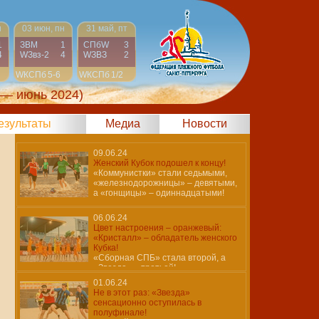
н
03 июн, пн
31 май, пт
1
ЗВМ
1
СПбW
3
4
WЗвз-2
4
WЗВЗ
2
WКСПб
5-6
WКСПб
1/2
 — июнь 2024)
результаты
Медиа
Новости
09.06.24
Женский Кубок подошел к концу!
«Коммунистки» стали седьмыми,
«железнодорожницы» – девятыми,
а «гонщицы» – одиннадцатыми!
06.06.24
Цвет настроения – оранжевый:
«Кристалл» – обладатель женского
Кубка!
«Сборная СПБ» стала второй, а
«Звезда» – третьей!
01.06.24
Не в этот раз: «Звезда»
сенсационно оступилась в
полуфинале!