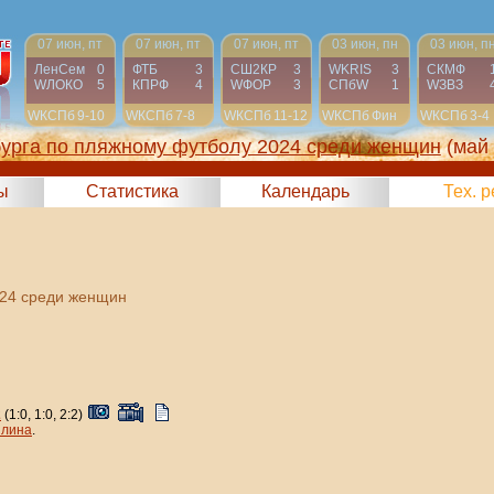
07 июн, пт
07 июн, пт
07 июн, пт
03 июн, пн
03 июн, п
ЛенСем
0
ФТБ
3
СШ2КР
3
WKRIS
3
СКМФ
WЛОКО
5
КПРФ
4
WФОР
3
СПбW
1
WЗВЗ
WКСПб
9-10
WКСПб
7-8
WКСПб
11-12
WКСПб
Фин
WКСПб
3-4
бурга по пляжному футболу 2024 среди женщин
(май
ы
Статистика
Календарь
Тех. 
024 среди женщин
2
(1:0, 1:0, 2:2)
лина
.