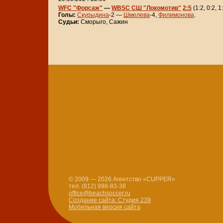
WFC "Форсаж"
—
WBSC СШ "Локомотив"
2:5
(1:2, 0:2, 1
Голы:
Скурыдина
-2 —
Шмелева
-4,
Филимонова
.
Судьи:
Сморыго, Сажин
© 2009 — 2026 Агентство «CUPPER»
тел. (812) 998-83-38
office@beachsoccer.ru
Создание сайта: Студия 239
Мобильная версия сайта