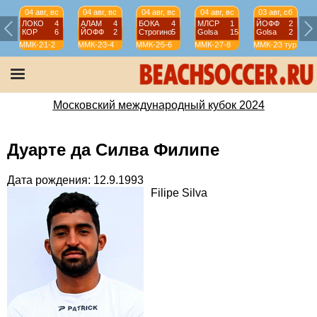
04 авг, вс
04 авг, вс
04 авг, вс
04 авг, вс
03 авг, сб
ЛОКО
4
АЛАМ
4
БОКА
4
МЛСР
1
ЙОФФ
2
КОР
6
ЙОФФ
2
Строгино
5
Golsa
15
Golsa
2
ММК-2024
1-2
ММК-2024
3-4
ММК-2024
5-6
ММК-2024
7-8
ММК-2024
3 тур
М
Московский международный кубок 2024
Дуарте да Силва Филипе
Дата рождения: 12.9.1993
Filipe Silva