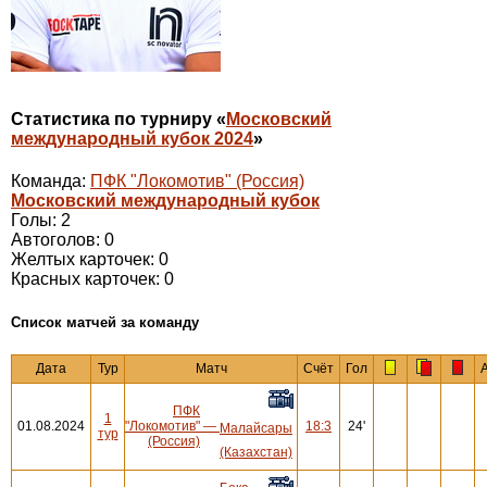
Статистика по турниру «
Московский
международный кубок 2024
»
Команда:
ПФК "Локомотив" (Россия)
Московский международный кубок
Голы: 2
Автоголов: 0
Желтых карточек: 0
Красных карточек: 0
Cписок матчей за команду
Дата
Тур
Матч
Счёт
Гол
ПФК
1
01.08.2024
"Локомотив"
—
18:3
24'
Малайсары
тур
(Россия)
(Казахстан)