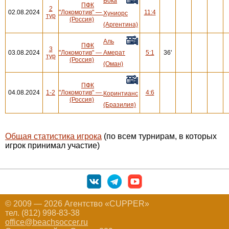
Бока
ПФК
2
02.08.2024
"Локомотив"
—
11:4
Хуниорс
тур
(Россия)
(Аргентина)
Аль
ПФК
3
03.08.2024
"Локомотив"
—
Амерат
5:1
36'
тур
(Россия)
(Оман)
ПФК
04.08.2024
1-2
"Локомотив"
—
4:6
Коринтианс
(Россия)
(Бразилия)
Общая статистика игрока
(по всем турнирам, в которых
игрок принимал участие)
© 2009 — 2026 Агентство «CUPPER»
тел. (812) 998-83-38
office@beachsoccer.ru