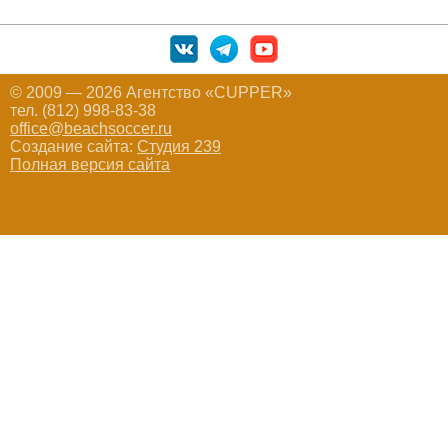
© 2009 — 2026 Агентство «CUPPER»
тел. (812) 998-83-38
office@beachsoccer.ru
Создание сайта:
Студия 239
Полная версия сайта