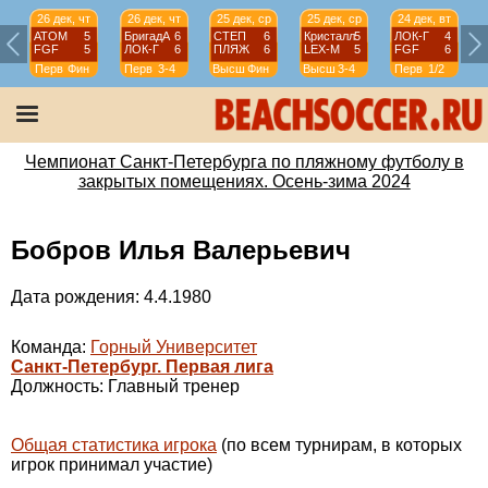
26 дек, чт
26 дек, чт
25 дек, ср
25 дек, ср
24 дек, вт
АТОМ
5
БригадА
6
СТЕП
6
Кристалл
5
ЛОК-Г
4
FGF
5
ЛОК-Г
6
ПЛЯЖ
6
LEX-М
5
FGF
6
Перв
Фин
Перв
3-4
Высш
Фин
Высш
3-4
Перв
1/2
Чемпионат Санкт-Петербурга по пляжному футболу в
закрытых помещениях. Осень-зима 2024
Бобров Илья Валерьевич
Дата рождения: 4.4.1980
Команда:
Горный Университет
Санкт-Петербург. Первая лига
Должность: Главный тренер
Общая статистика игрока
(по всем турнирам, в которых
игрок принимал участие)