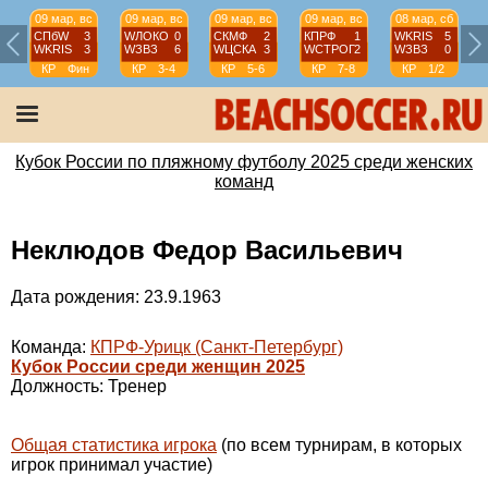
09 мар, вс
09 мар, вс
09 мар, вс
09 мар, вс
08 мар, сб
СПбW
3
WЛОКО
0
СКМФ
2
КПРФ
1
WKRIS
5
WKRIS
3
WЗВЗ
6
WЦСКА
3
WCТРОГ
2
WЗВЗ
0
КР
Фин
КР
3-4
КР
5-6
КР
7-8
КР
1/2
Кубок России по пляжному футболу 2025 среди женских
команд
Неклюдов Федор Васильевич
Дата рождения: 23.9.1963
Команда:
КПРФ-Урицк (Санкт-Петербург)
Кубок России среди женщин 2025
Должность: Тренер
Общая статистика игрока
(по всем турнирам, в которых
игрок принимал участие)