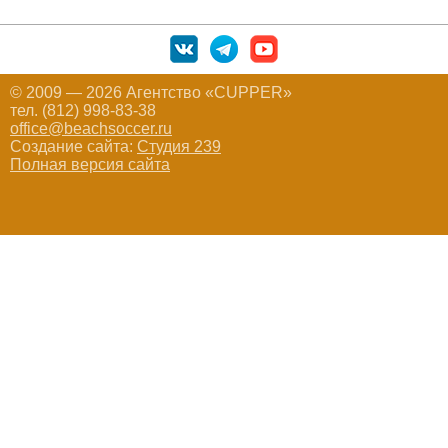
© 2009 — 2026 Агентство «CUPPER»
тел. (812) 998-83-38
office@beachsoccer.ru
Создание сайта:
Студия 239
Полная версия сайта