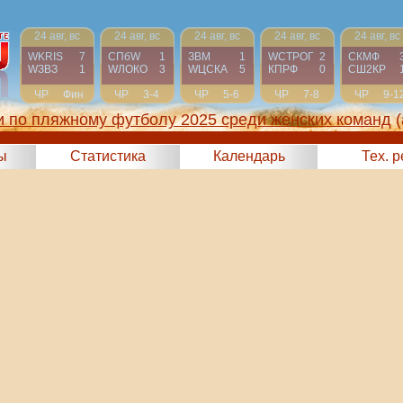
24 авг, вс
24 авг, вс
24 авг, вс
24 авг, вс
24 авг, вс
WKRIS
7
СПбW
1
ЗВМ
1
WCТРОГ
2
СКМФ
WЗВЗ
1
WЛОКО
3
WЦСКА
5
КПРФ
0
СШ2КР
ЧР
Фин
ЧР
3-4
ЧР
5-6
ЧР
7-8
ЧР
9-1
 по пляжному футболу 2025 среди женских команд
(
ы
Статистика
Календарь
Тех. 