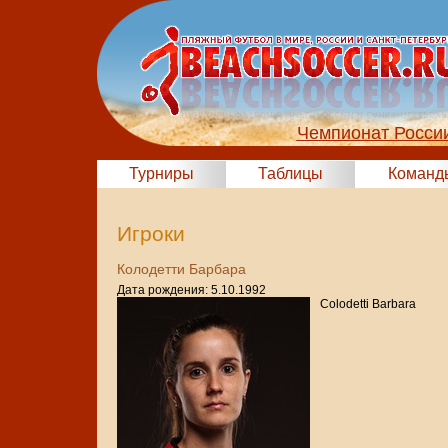
Чемпионат России
Турниры
Таблицы
Команд
Игроки
Колодетти Барбара
Дата рождения: 5.10.1992
Colodetti Barbara