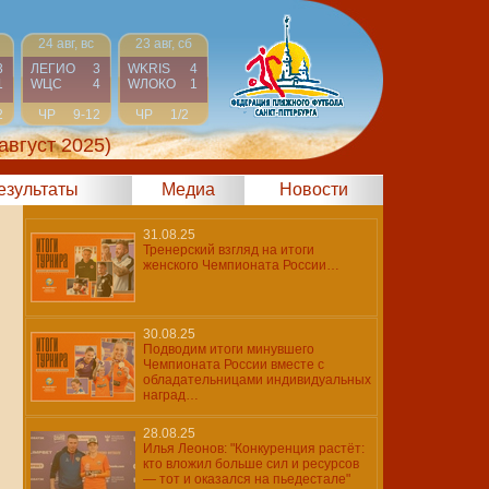
24 авг, вс
23 авг, сб
3
ЛЕГИО
3
WKRIS
4
1
WЦС
4
WЛОКО
1
2
ЧР
9-12
ЧР
1/2
август 2025)
результаты
Медиа
Новости
31.08.25
Тренерский взгляд на итоги
женского Чемпионата России…
30.08.25
Подводим итоги минувшего
Чемпионата России вместе с
обладательницами индивидуальных
наград…
28.08.25
Илья Леонов: "Конкуренция растёт:
кто вложил больше сил и ресурсов
— тот и оказался на пьедестале"