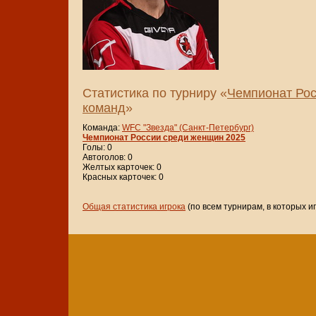
Статистика по турниру «
Чемпионат Рос
команд
»
Команда:
WFC "Звезда" (Санкт-Петербург)
Чемпионат России среди женщин 2025
Голы: 0
Автоголов: 0
Желтых карточек: 0
Красных карточек: 0
Общая статистика игрока
(по всем турнирам, в которых и