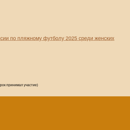
сии по пляжному футболу 2025 среди женских
грок принимал участие)