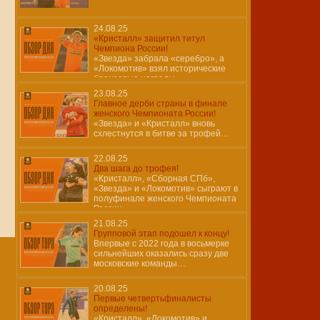
24.08.25
«Кристалл» защитил титул
Чемпиона России!
«Звезда» забрала «серебро», а
«Локомотив» взял исторические
бронзовые награды…
23.08.25
Главное дерби страны в финале
женского Чемпионата России!
«Звезда» и «Кристалл» вновь
схлестнутся в битве за трофей…
22.08.25
Два шага до трофея!
«Кристалл», «Сборная СПб»,
«Звезда» и «Локомотив» сыграют в
полуфинале женского Чемпионата
России…
21.08.25
Групповой этап подошел к концу!
Впервые с 2022 года в восьмерке
сильнейших оказались сразу две
московские команды…
20.08.25
Первые четвертьфиналисты
определены!
«Кристалл», «Локомотив» и