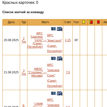
Красных карточек: 0
Cписок матчей за команду
Дата
Тур
Матч
Счёт
Гол
Ав
WFC
WFC
"Царское
2
20.08.2025
Село"
—
1:15
30'
"Кристалл"
Тур
(Санкт-
(Санкт-
Петербург)
Петербург)
WFC
WBSC
"Царское
3
21.08.2025
"Строгино"
—
7:0
Тур
Село"
(Москва)
(Санкт-
Петербург)
WFC
СКМФ
"Царское
9-