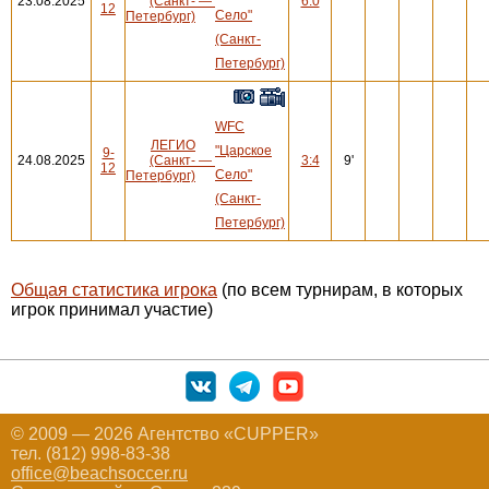
23.08.2025
(Санкт-
—
6:0
12
Село"
Петербург)
(Санкт-
Петербург)
WFC
ЛЕГИО
"Царское
9-
24.08.2025
(Санкт-
—
3:4
9'
12
Село"
Петербург)
(Санкт-
Петербург)
Общая статистика игрока
(по всем турнирам, в которых
игрок принимал участие)
© 2009 — 2026 Агентство «CUPPER»
тел. (812) 998-83-38
office@beachsoccer.ru