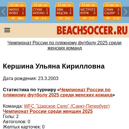
24 авг, вс
24 авг, вс
24 авг, вс
24 авг, вс
24 авг, вс
WKRIS
7
СПбW
1
ЗВМ
1
WCТРОГ
2
СКМФ
3
WЗВЗ
1
WЛОКО
3
WЦСКА
5
КПРФ
0
СШ2КР
1
ЧР
Фин
ЧР
3-4
ЧР
5-6
ЧР
7-8
ЧР
9-12
Чемпионат России по пляжному футболу 2025 среди
женских команд
Кершина Ульяна Кирилловна
Дата рождения: 23.3.2003
Статистика по турниру «
Чемпионат России по
пляжному футболу 2025 среди женских команд
»
Команда:
WFC "Царское Село" (Санкт-Петербург)
Чемпионат России среди женщин 2025
Голы: 2
Автоголов: 0
Желтых карточек: 0