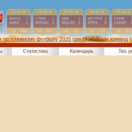
24 авг, вс
24 авг, вс
24 авг, вс
24 авг, вс
24 авг, вс
WKRIS
7
СПбW
1
ЗВМ
1
WCТРОГ
2
СКМФ
WЗВЗ
1
WЛОКО
3
WЦСКА
5
КПРФ
0
СШ2КР
ЧР
Фин
ЧР
3-4
ЧР
5-6
ЧР
7-8
ЧР
9-1
 по пляжному футболу 2025 среди женских команд
(
ы
Статистика
Календарь
Тех. 