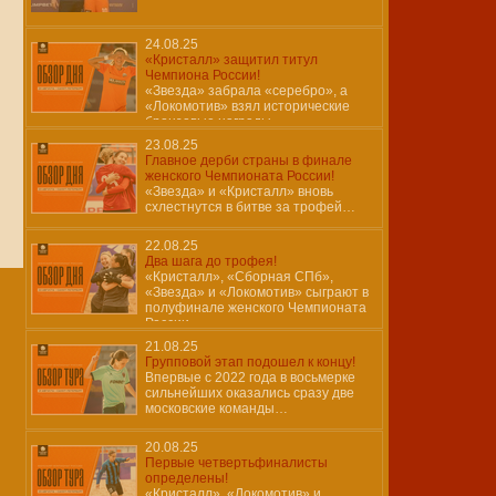
24.08.25
«Кристалл» защитил титул
Чемпиона России!
«Звезда» забрала «серебро», а
«Локомотив» взял исторические
бронзовые награды…
23.08.25
Главное дерби страны в финале
женского Чемпионата России!
«Звезда» и «Кристалл» вновь
схлестнутся в битве за трофей…
22.08.25
Два шага до трофея!
«Кристалл», «Сборная СПб»,
«Звезда» и «Локомотив» сыграют в
полуфинале женского Чемпионата
России…
21.08.25
Групповой этап подошел к концу!
Впервые с 2022 года в восьмерке
сильнейших оказались сразу две
московские команды…
20.08.25
Первые четвертьфиналисты
определены!
«Кристалл», «Локомотив» и