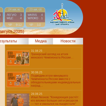
24 авг, вс
23 авг, сб
3
ЛЕГИО
3
WKRIS
4
1
WЦС
4
WЛОКО
1
2
ЧР
9-12
ЧР
1/2
август 2025)
результаты
Медиа
Новости
31.08.25
Тренерский взгляд на итоги
женского Чемпионата России…
30.08.25
Подводим итоги минувшего
Чемпионата России вместе с
обладательницами индивидуальных
наград…
28.08.25
Илья Леонов: "Конкуренция растёт:
кто вложил больше сил и ресурсов
— тот и оказался на пьедестале"