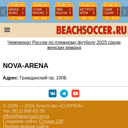
24 авг, вс
24 авг, вс
24 авг, вс
24 авг, вс
24 авг, вс
WKRIS
7
СПбW
1
ЗВМ
1
WCТРОГ
2
СКМФ
3
WЗВЗ
1
WЛОКО
3
WЦСКА
5
КПРФ
0
СШ2КР
1
ЧР
Фин
ЧР
3-4
ЧР
5-6
ЧР
7-8
ЧР
9-12
Чемпионат России по пляжному футболу 2025 среди
женских команд
NOVA-ARENA
Адрес:
Гражданский пр. 100Б
© 2009 — 2026 Агентство «CUPPER»
тел. (812) 998-83-38
office@beachsoccer.ru
Создание сайта:
Студия 239
Полная версия сайта