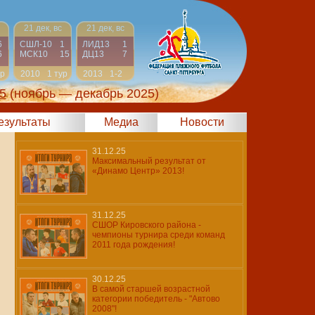
21 дек, вс
21 дек, вс
6
СШЛ-10
1
ЛИД13
1
6
МСК10
15
ДЦ13
7
ур
2010
1 тур
2013
1-2
5
(ноябрь — декабрь 2025)
результаты
Медиа
Новости
31.12.25
Максимальный результат от
«Динамо Центр» 2013!
31.12.25
СШОР Кировского района -
чемпионы турнира среди команд
2011 года рождения!
30.12.25
В самой старшей возрастной
категории победитель - "Автово
2008"!