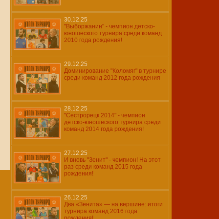
30.12.25
"Выборжанин" - чемпион детско-
юношеского турнира среди команд
2010 года рождения!
29.12.25
Доминирование "Коломяг" в турнире
среди команд 2012 года рождения
28.12.25
"Сестрорецк 2014" - чемпион
детско-юношеского турнира среди
команд 2014 года рождения!
27.12.25
И вновь "Зенит" - чемпион! На этот
раз среди команд 2015 года
рождения!
26.12.25
Два «Зенита» — на вершине: итоги
турнира команд 2016 года
рождения!