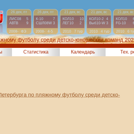
26 дек, пт
26 дек, пт
21 дек, вс
21 дек, вс
21 дек, вс
ЛИС08
5
К-10
7
КОЛ10
10
КОЛ10-2
4
КОЛ10
АВТВ
9
СШЛ08W
3
ЛЕГ10
2
Выб10-W
3
FG-10
2008-
ФЭ
2008-
4-5
2010
7 тур
2010
4 тур
2010
6 т
2009
2009
яжному футболу среди детско-юношеских команд 202
ы
Статистика
Календарь
Тех. 
Петербурга по пляжному футболу среди детско-