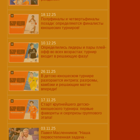
18.12.25
Полуфиналы и четвертьфиналы
позади: определяются финалисты
юношеских турниров!
10.12.25
Определились лидеры и пары плей-
офф во всех возрастах: турнир
входит в решающую фазу!
26.11.25
В детско-юношеском турнире
разгорается интрига: разгромы,
камбэки и решающие матчи
впереди!
17.11.25
Старт крупнейшего детско-
юношеского турнира: первые
фавориты и сюрпризы группового
этапа!
03.11.25
Павел Масленников: "Наша
первостепенная задача -