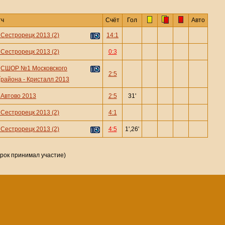
тч
Счёт
Гол
Авто
—
Сестрорецк 2013 (2)
14:1
—
Сестрорецк 2013 (2)
0:3
СШОР №1 Московского
—
2:5
района - Кристалл 2013
—
Автово 2013
2:5
31'
—
Сестрорецк 2013 (2)
4:1
—
Сестрорецк 2013 (2)
4:5
1',26'
грок принимал участие)