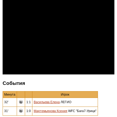
События
Минута
Игрок
32'
1:1
Васильева Елена
ЛЕГИО
31'
1:0
Мартемьянова Ксения
WFC "Бага7-Урицк"