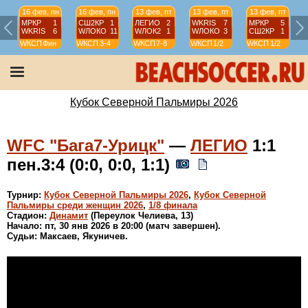
16 фев, пн
16 фев, пн
13 фев, пт
13 фев, пт
13 фев, пт
МРКР
1
СШ2КР
1
ЛЕГИО
2
WKRIS
7
МРКР
5
WKRIS
6
WЛОКО
11
WЛОК2
1
WЛОКО
3
СШ2КР
1
WКСП
Фин
WКСП
3-4
WКСП
7-8
WКСП
1/2
WКСП
1/2
Кубок Северной Пальмиры 2026
WFC "Бага7-Урицк"
—
ЛЕГИО
1:1
пен.3:4 (0:0, 0:0, 1:1)
Турнир:
Кубок Северной Пальмиры 2026
,
Кубок Северной
Пальмиры среди женщин 2026
,
1/8 финала
Стадион:
Динамит
(Переулок Челиева, 13)
Начало: пт, 30 янв 2026 в 20:00 (матч завершен).
Судьи: Максаев, Якуничев.