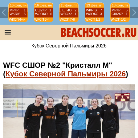
16 фев, пн
16 фев, пн
13 фев, пт
13 фев, пт
13 фев, пт
МРКР
1
СШ2КР
1
ЛЕГИО
2
WKRIS
7
МРКР
5
WKRIS
6
WЛОКО
11
WЛОК2
1
WЛОКО
3
СШ2КР
1
WКСП
Фин
WКСП
3-4
WКСП
7-8
WКСП
1/2
WКСП
1/2
Кубок Северной Пальмиры 2026
WFC СШОР №2 "Кристалл М"
(
Кубок Северной Пальмиры 2026
)