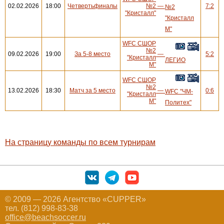
02.02.2026
18:00
Четвертьфиналы
№2
—
7:2
№2
"Кристалл"
"Кристалл
М"
WFC СШОР
№2
09.02.2026
19:00
За 5-8 место
—
5:2
"Кристалл
ЛЕГИО
М"
WFC СШОР
№2
13.02.2026
18:30
Матч за 5 место
—
0:6
WFC "ЧМ-
"Кристалл
М"
Политех"
На страницу команды по всем турнирам
© 2009 — 2026 Агентство «CUPPER»
тел. (812) 998-83-38
office@beachsoccer.ru