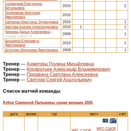
Сырвачева Екатерина
2010
2
Витальевна
Трофимова Виктория
2010
Дмитриевна
Харченко Кристина Эдуардовна
2010
1
Хватова Ксения Александровна
2010
1
1
Чиркова Дарья Алексеевна
в
2009
1
команде с 09.02.26
Шошкина Елизавета
2010
2
Дмитриевна
Штеллер Вероника Дмитриевна
2009
1
Тренер
—
Ахметова Полина Михайловна
Тренер
—
Кондратьев Александр Владимирович
Тренер
—
Прорвина Светлана Алексеевна
Тренер
—
Светлов Сергей Анатольевич
Cписок матчей команды
Кубок Северной Пальмиры среди женщин 2026
дата
время
тур
матч
счёт
WFC СШОР
WFC СШОР