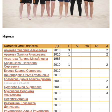
Игроки
Фамилия Имя Отчество
Д.Р.
Г
АГ
ЖК
КК
И
Арыкова Эвелина Алексеевна
2010
3
2
Арыкова Эллина Алексеевна
2010
1
2
Ахметова Полина Михайловна
1988
Борзенкова Екатерина
2010
1
2
Сергеевна
Буцева Карина Сергеевна
2010
Виноградова Ольга Руслановна
2010
Головкова Дарья Александровна
2009
1
2
в команде с 09.02.26
Кухарева Кира Андреевна
2009
3
Мухортова Вероника
2010
3
Алексеевна
Петриюк Ариана
2010
Разживина Елизавета
2010
Денисовна
Романовская Алина Романовна
2010