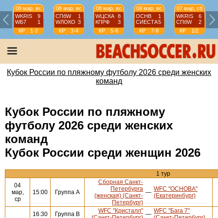
08 мар, вс
08 мар, вс
08 мар, вс
08 мар, вс
07 мар, сб
WKRIS
9
СПбW
1
WЦСКА
8
ОСНВ
1
WKRIS
6
WБ7
1
WЛОКО
3
КПРФ
3
СИЕСТА
5
СПбW
2
КР
1-2
КР
3-4
КР
5-6
КР
7-8
КР
1/2
Кубок России по пляжному футболу 2026 среди женских
команд
Кубок России по пляжному
футболу 2026 среди женских
команд
Кубок России среди женщин 2026
1 тур
Сборная Санкт-
04
Петербурга
WFC "ОСНОВА"
мар,
15:00
Группа А
—
(женская) (Санкт-
(Екатеринбург)
ср
Петербург)
WFC "Кристалл"
WFC "Бага 7"
16:30
Группа В
—
(Санкт-Петербург)
(Санкт-Петербург)