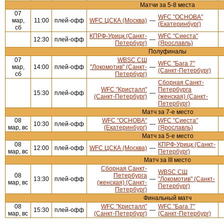
Матчи за 5-8 места
07
WFC "ОСНОВА"
мар,
11:00
плей-офф
WFC ЦСКА (Москва)
—
(Екатеринбург)
сб
КПРФ-Урицк (Санкт-
WFC "Сиеста"
12:30
плей-офф
—
Петербург)
(Ярославль)
Полуфиналы
07
WBSC СШ
WFC "Бага 7"
мар,
14:00
плей-офф
"Локомотив" (Санкт-
—
(Санкт-Петербург)
сб
Петербург)
Сборная Санкт-
WFC "Кристалл"
Петербурга
15:30
плей-офф
—
(Санкт-Петербург)
(женская) (Санкт-
Петербург)
Матч за 7-е место
08
WFC "ОСНОВА"
WFC "Сиеста"
10:30
плей-офф
—
мар, вс
(Екатеринбург)
(Ярославль)
Матч за 5-е место
08
КПРФ-Урицк (Санкт-
12:00
плей-офф
WFC ЦСКА (Москва)
—
мар, вс
Петербург)
Матч за III место
Сборная Санкт-
WBSC СШ
08
Петербурга
13:30
плей-офф
—
"Локомотив" (Санкт-
мар, вс
(женская) (Санкт-
Петербург)
Петербург)
Финальный матч
08
WFC "Кристалл"
WFC "Бага 7"
15:30
плей-офф
—
мар, вс
(Санкт-Петербург)
(Санкт-Петербург)