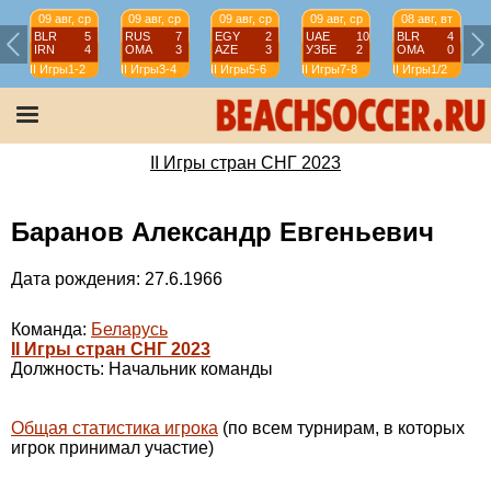
09 авг, ср
09 авг, ср
09 авг, ср
09 авг, ср
08 авг, вт
BLR
5
RUS
7
EGY
2
UAE
10
BLR
4
IRN
4
OMA
3
AZE
3
УЗБЕ
2
OMA
0
II Игры
1-2
II Игры
3-4
II Игры
5-6
II Игры
7-8
II Игры
1/2
I
стран
стран
стран
стран
стран
СНГ
СНГ
СНГ
СНГ
СНГ
2023
2023
2023
2023
2023
II Игры стран СНГ 2023
Баранов Александр Евгеньевич
Дата рождения: 27.6.1966
Команда:
Беларусь
II Игры стран СНГ 2023
Должность: Начальник команды
Общая статистика игрока
(по всем турнирам, в которых
игрок принимал участие)