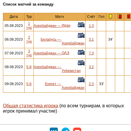
Cписок матчей за команду
Дата
Тур
Матч
Счёт
Гол
1
Иран
05.08.2023
Азербайджан
—
1:3
тур
2
06.08.2023
Беларусь
—
5:1
34'
тур
Азербайджан
3
ОАЭ
07.08.2023
Азербайджан
—
7:3
тур
08.08.2023
5-8
Азербайджан
—
3:2
Узбекистан
09.08.2023
5-6
Египет
—
2:3
33'
Азербайджан
Общая статистика игрока
(по всем турнирам, в которых
игрок принимал участие)