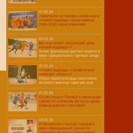
07.02.24
«Кристалл» установил гегемонию в
«Новой Надежде» среди команд
2009-2010 годов рождения!
04.02.24
Все или ничего: решающий день
«Новой Надежды»!
Анонс финальных матчей первого в
мире официального турнира среди
девочек
31.01.24
«Новая надежда» стремительно
набирает обороты!
Юные первопроходцы наполнили
волшебством еще один уик-энд!
22.01.24
Отсчет пошел: Первый в своем роде
турнир по пляжному футболу среди
команд девочек стартовал!
19.01.24
В Петербурге стартует первый в
мире официальный турнир по
пляжному футболу среди команд