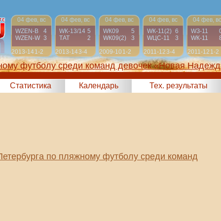
04 фев, вс
04 фев, вс
04 фев, вс
04 фев, вс
04 фев, в
WZEN-B
4
WК-13/14
5
WК09
5
WК-11(2)
6
WЗ-11
WZEN-W
3
ТАТ
2
WК09(2)
3
WЦС-11
3
WК-11
2013-14
1-2
2013-14
3-4
2009-10
1-2
2011-12
3-4
2011-12
1-2
жному футболу среди команд девочек «Новая Надежд
Статистика
Календарь
Тех. результаты
Петербурга по пляжному футболу среди команд