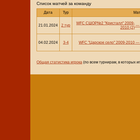
Cписок матчей за команду
Дата
Тур
Ма
WFC СШОР№2 "Кристалл" 2009-
21.01.2024
2 тур
2010 (2)
04.02.2024
3-4
WFC "Царское село" 2009-2010
Общая статистика игрока
(по всем турнирам, в которых и