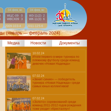
с
04 фев, вс
04 фев, вс
0
WЦС-09
0
WЗ-11(2)
2
8
WВСХ09
3
WК-11(3)
6
2009-10
3-4
2011-12
5-6
а»
(январь — февраль 2024)
Медиа
Новости
Документы
10.02.24
Итоги первого в мире турнира по
пляжному футболу среди команд
девочек «Новая Надежда»
07.02.24
«Зенит-синие» — победитель
турнира «Новая Надежда» среди
самых юных коллективов!
07.02.24
«Золото» соревнований среди
команд 2011-2012 годов рождения
тоже уходит «Кристаллу»!