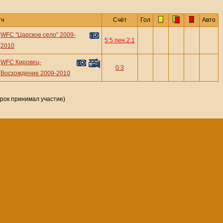
тч
Счёт
Гол
Авто
WFC "Царское село" 2009-
—
5:5 пен.2:1
2010
WFC Кировец-
—
0:3
Восхождение 2009-2010
грок принимал участие)