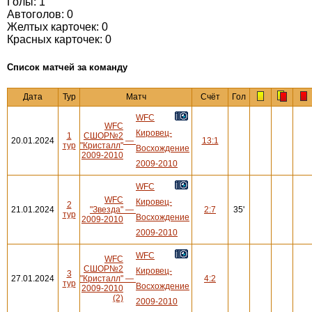
Голы: 1
Автоголов: 0
Желтых карточек: 0
Красных карточек: 0
Cписок матчей за команду
Дата
Тур
Матч
Счёт
Гол
WFC
WFC
Кировец-
1
СШОР№2
20.01.2024
—
13:1
тур
"Кристалл"
Восхождение
2009-2010
2009-2010
WFC
WFC
Кировец-
2
21.01.2024
"Звезда"
—
2:7
35'
тур
Восхождение
2009-2010
2009-2010
WFC
WFC
СШОР№2
Кировец-
3
27.01.2024
"Кристалл"
—
4:2
тур
Восхождение
2009-2010
(2)
2009-2010