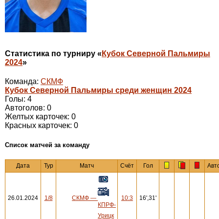
Статистика по турниру «
Кубок Северной Пальмиры
2024
»
Команда:
СКМФ
Кубок Северной Пальмиры среди женщин 2024
Голы: 4
Автоголов: 0
Желтых карточек: 0
Красных карточек: 0
Cписок матчей за команду
Дата
Тур
Матч
Счёт
Гол
Авт
26.01.2024
1/8
СКМФ
—
10:3
16',31'
КПРФ-
Урицк