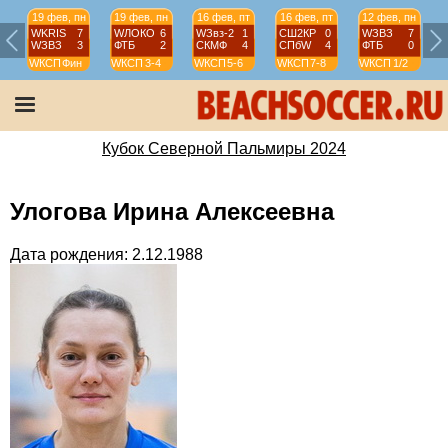
19 фев, пн
19 фев, пн
16 фев, пт
16 фев, пт
12 фев, пн
WKRIS
7
WЛОКО
6
WЗвз-2
1
СШ2КР
0
WЗВЗ
7
WЗВЗ
3
ФТБ
2
СКМФ
4
СПбW
4
ФТБ
0
WКСП
Фин
WКСП
3-4
WКСП
5-6
WКСП
7-8
WКСП
1/2
Кубок Северной Пальмиры 2024
Улогова Ирина Алексеевна
Дата рождения: 2.12.1988