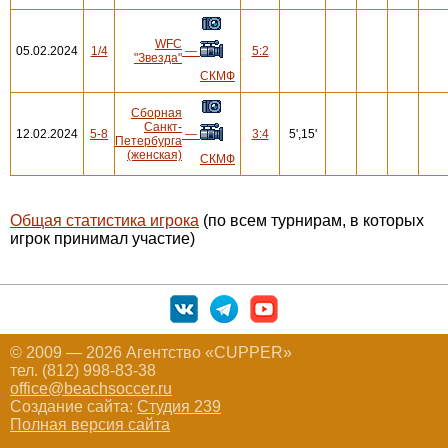
WFC
05.02.2024
1/4
—
5:2
"Звезда"
СКМФ
Сборная
Санкт-
12.02.2024
5-8
—
3:4
5',15'
Петербурга
(женская)
СКМФ
Общая статистика игрока
(по всем турнирам, в которых
игрок принимал участие)
© 2009 — 2026 Агентство «CUPPER»
тел. (812) 998-83-38
office@beachsoccer.ru
Создание сайта:
Студия 239
Полная версия сайта