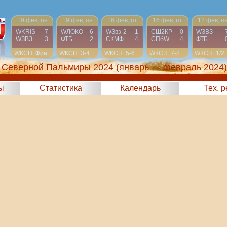
19 фев, пн
19 фев, пн
16 фев, пт
16 фев, пт
12 фев, п
WKRIS
7
WЛОКО
6
WЗвз-2
1
СШ2КР
0
WЗВЗ
WЗВЗ
3
ФТБ
2
СКМФ
4
СПбW
4
ФТБ
WКСП
Фин
WКСП
3-4
WКСП
5-6
WКСП
7-8
WКСП
1/2
 Северной Пальмиры 2024
(январь — февраль 2024)
ы
Статистика
Календарь
Тех. 