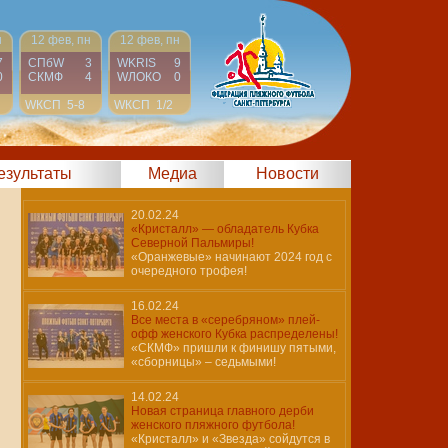
н
12 фев, пн
12 фев, пн
7
СПбW
3
WKRIS
9
0
СКМФ
4
WЛОКО
0
WКСП
5-8
WКСП
1/2
результаты
Медиа
Новости
20.02.24
«Кристалл» — обладатель Кубка
Северной Пальмиры!
«Оранжевые» начинают 2024 год с
очередного трофея!
16.02.24
Все места в «серебряном» плей-
офф женского Кубка распределены!
«СКМФ» пришли к финишу пятыми,
«сборницы» – седьмыми!
14.02.24
Новая страница главного дерби
женского пляжного футбола!
«Кристалл» и «Звезда» сойдутся в