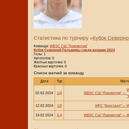
Статистика по турниру «
Кубок Северн
Команда:
WBSC СШ "Локомотив"
Кубок Северной Пальмиры среди женщин 2024
Голы: 1
Автоголов: 0
Желтых карточек: 0
Красных карточек: 0
Cписок матчей за команду
Дата
Тур
Матч
02.02.2024
1/4
WBSC СШ "Локомотив"
—
"
12.02.2024
1/2
WFC "Кристалл"
—
W
19.02.2024
3-4
WBSC СШ "Локомотив"
—
Ф