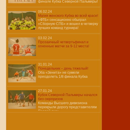
финале Кубка Северной Пальмиры!
06.02.24
Магия женского Кубка во всей красе!
«ФТБ» сенсационно обыграл
«Сборную СПБ» и вошел в четверку
лучших команд турнира!
03.02.24
Прозаичный четвертьфинал и
огненные матчи за 9-12 места!
31.01.24
Понедельник – день тяжелый!
Оба «Зенита» не сумели
преодолеть 1/8 финала Кубка
27.01.24
Кубок Северной Пальмиры начался
без сюрпризов
Команды Высшего дивизиона
перекрыли дорогу представителям
Первой лиги