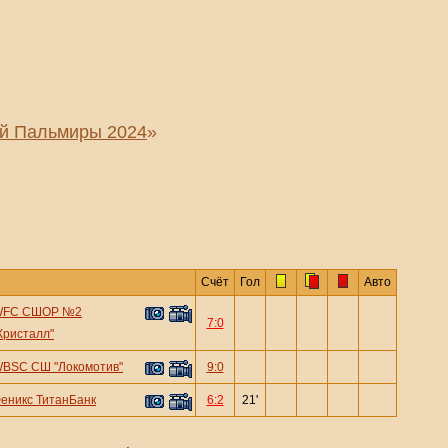
ой Пальмиры 2024
»
Счёт
Гол
Авто
WFC СШОР №2
7:0
Кристалл"
BSC СШ "Локомотив"
9:0
еникс ТитанБанк
6:2
21'