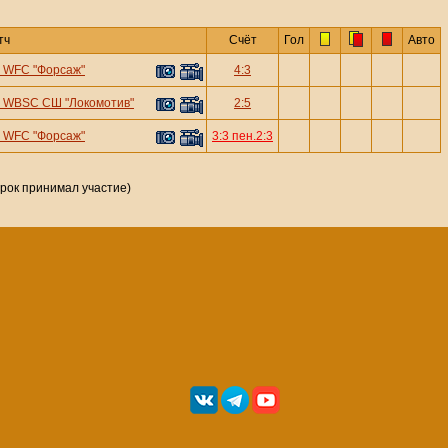
тч
Счёт
Гол
Авто
—
WFC "Форсаж"
4:3
—
WBSC СШ "Локомотив"
2:5
—
WFC "Форсаж"
3:3 пен.2:3
грок принимал участие)