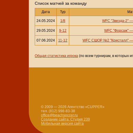
Cписок матчей за команду
Дата
Тур
Ма
24.05.2024
1/8
WFC "Звезда-2"
29.05.2024
9-12
WFC "Форсаж"
07.06.2024
11-12
WFC СШОР №2 "Кристалл"
Общая статистика игрока
(по всем турнирам, в которых и
© 2009 — 2026 Агентство «CUPPER»
тел. (812) 998-83-38
office@beachsoccer.ru
Создание сайта: Студия 239
Мобильная версия сайта