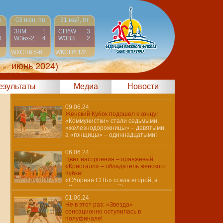
н
03 июн, пн
31 май, пт
1
ЗВМ
1
СПбW
3
4
WЗвз-2
4
WЗВЗ
2
WКСПб
5-6
WКСПб
1/2
 — июнь 2024)
результаты
Медиа
Новости
09.06.24
Женский Кубок подошел к концу!
«Коммунистки» стали седьмыми,
«железнодорожницы» – девятыми,
а «гонщицы» – одиннадцатыми!
06.06.24
Цвет настроения – оранжевый:
«Кристалл» – обладатель женского
Кубка!
«Сборная СПБ» стала второй, а
«Звезда» – третьей!
01.06.24
Не в этот раз: «Звезда»
сенсационно оступилась в
полуфинале!