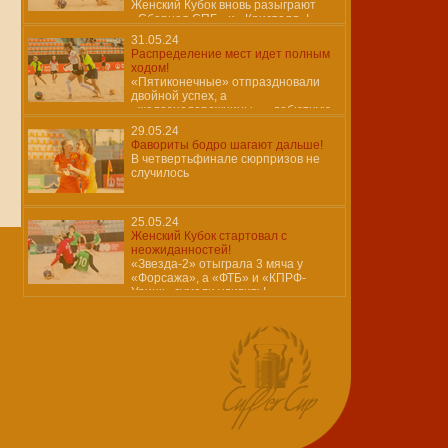
Женский Кубок вновь разыграют
«Сборная СПБ» и «Кристалл»!
31.05.24
Распределение мест идет полным
ходом!
«Пятиконечные» отпраздновали
двойной успех, а
«железнодорожницы» – дебютную
победу!
29.05.24
Фавориты бодро шагают дальше!
В четвертьфинале сюрпризов не
случилось
25.05.24
Женский Кубок стартовал с
неожиданностей!
«Звезда-2» отыграла 3 мяча у
«Форсажа», а «ФТБ» и «КПРФ-
Урицк» сумели удивить!