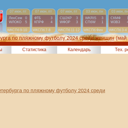
07 июн, пт
07 июн, пт
07 июн, пт
03 июн, пн
03 июн, п
ЛенСем
0
ФТБ
3
СШ2КР
3
WKRIS
3
СКМФ
WЛОКО
5
КПРФ
4
WФОР
3
СПбW
1
WЗВЗ
WКСПб
9-10
WКСПб
7-8
WКСПб
11-12
WКСПб
Фин
WКСПб
3-4
бурга по пляжному футболу 2024 среди женщин
(май
ы
Статистика
Календарь
Тех. 
етербурга по пляжному футболу 2024 среди