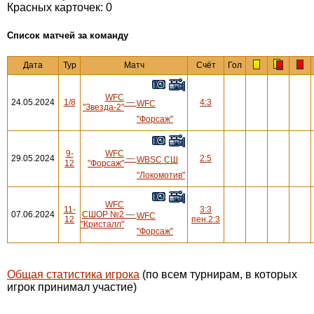
Красных карточек: 0
Cписок матчей за команду
Дата
Тур
Матч
Счёт
Гол
WFC
24.05.2024
1/8
—
4:3
WFC
"Звезда-2"
"Форсаж"
9-
WFC
29.05.2024
—
2:5
WBSC СШ
12
"Форсаж"
"Локомотив"
WFC
11-
3:3
07.06.2024
СШОР №2
—
WFC
12
пен.2:3
"Кристалл"
"Форсаж"
Общая статистика игрока
(по всем турнирам, в которых
игрок принимал участие)