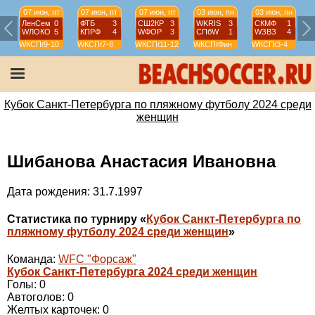
07 июн, пт
07 июн, пт
07 июн, пт
03 июн, пн
03 июн, пн
ЛенСем
0
ФТБ
3
СШ2КР
3
WKRIS
3
СКМФ
1
WЛОКО
5
КПРФ
4
WФОР
3
СПбW
1
WЗВЗ
4
WКСПб
9-10
WКСПб
7-8
WКСПб
11-12
WКСПб
Фин
WКСПб
3-4
W
Кубок Санкт-Петербурга по пляжному футболу 2024 среди
женщин
Шибанова Анастасия Ивановна
Дата рождения: 31.7.1997
Статистика по турниру «
Кубок Санкт-Петербурга по
пляжному футболу 2024 среди женщин
»
Команда:
WFC "Форсаж"
Кубок Санкт-Петербурга 2024 среди женщин
Голы: 0
Автоголов: 0
Желтых карточек: 0