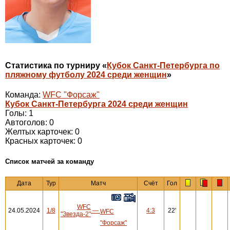
Статистика по турниру «
Кубок Санкт-Петербурга по
пляжному футболу 2024 среди женщин
»
Команда:
WFC "Форсаж"
Кубок Санкт-Петербурга 2024 среди женщин
Голы: 1
Автоголов: 0
Желтых карточек: 0
Красных карточек: 0
Cписок матчей за команду
Дата
Тур
Матч
Счёт
Гол
WFC
24.05.2024
1/8
—
4:3
22'
WFC
"Звезда-2"
"Форсаж"