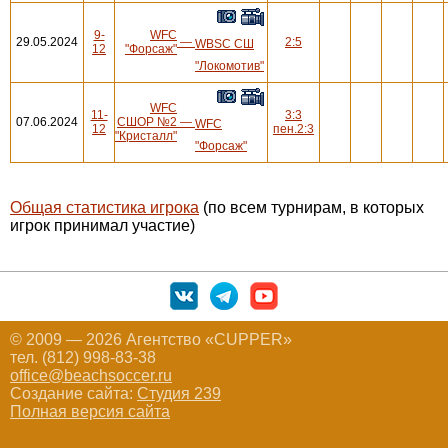
9-
WFC
29.05.2024
—
2:5
WBSC СШ
12
"Форсаж"
"Локомотив"
WFC
11-
3:3
07.06.2024
СШОР №2
—
WFC
12
пен.2:3
"Кристалл"
"Форсаж"
Общая статистика игрока
(по всем турнирам, в которых
игрок принимал участие)
© 2009 — 2026 Агентство «CUPPER»
тел. (812) 998-83-38
office@beachsoccer.ru
Создание сайта:
Студия 239
Полная версия сайта