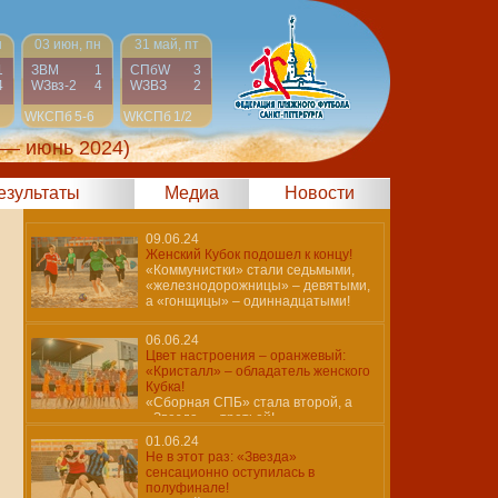
н
03 июн, пн
31 май, пт
1
ЗВМ
1
СПбW
3
4
WЗвз-2
4
WЗВЗ
2
WКСПб
5-6
WКСПб
1/2
 — июнь 2024)
результаты
Медиа
Новости
09.06.24
Женский Кубок подошел к концу!
«Коммунистки» стали седьмыми,
«железнодорожницы» – девятыми,
а «гонщицы» – одиннадцатыми!
06.06.24
Цвет настроения – оранжевый:
«Кристалл» – обладатель женского
Кубка!
«Сборная СПБ» стала второй, а
«Звезда» – третьей!
01.06.24
Не в этот раз: «Звезда»
сенсационно оступилась в
полуфинале!