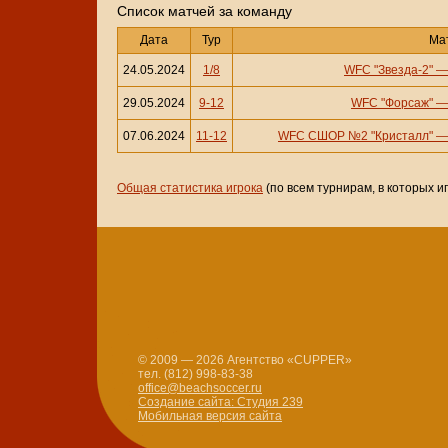
Cписок матчей за команду
Дата
Тур
Ма
24.05.2024
1/8
WFC "Звезда-2"
29.05.2024
9-12
WFC "Форсаж"
07.06.2024
11-12
WFC СШОР №2 "Кристалл"
Общая статистика игрока
(по всем турнирам, в которых и
© 2009 — 2026 Агентство «CUPPER»
тел. (812) 998-83-38
office@beachsoccer.ru
Создание сайта: Студия 239
Мобильная версия сайта