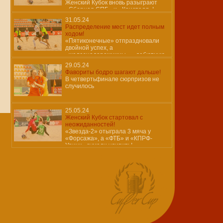
Женский Кубок вновь разыграют
«Сборная СПБ» и «Кристалл»!
31.05.24
Распределение мест идет полным
ходом!
«Пятиконечные» отпраздновали
двойной успех, а
«железнодорожницы» – дебютную
победу!
29.05.24
Фавориты бодро шагают дальше!
В четвертьфинале сюрпризов не
случилось
25.05.24
Женский Кубок стартовал с
неожиданностей!
«Звезда-2» отыграла 3 мяча у
«Форсажа», а «ФТБ» и «КПРФ-
Урицк» сумели удивить!