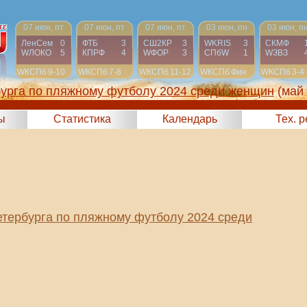
07 июн, пт
07 июн, пт
07 июн, пт
03 июн, пн
03 июн, п
ЛенСем
0
ФТБ
3
СШ2КР
3
WKRIS
3
СКМФ
WЛОКО
5
КПРФ
4
WФОР
3
СПбW
1
WЗВЗ
WКСПб
9-10
WКСПб
7-8
WКСПб
11-12
WКСПб
Фин
WКСПб
3-4
бурга по пляжному футболу 2024 среди женщин
(май
ы
Статистика
Календарь
Тех. 
етербурга по пляжному футболу 2024 среди