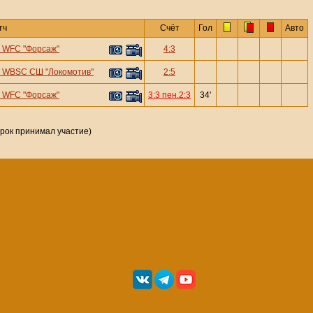
тч
Счёт
Гол
Авто
—
WFC "Форсаж"
4:3
—
WBSC СШ "Локомотив"
2:5
—
WFC "Форсаж"
3:3 пен.2:3
34'
грок принимал участие)