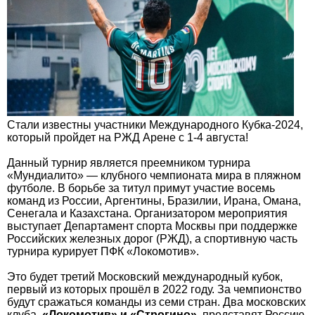
Стали известны участники Международного Кубка-2024,
который пройдет на РЖД Арене c 1-4 августа!
Данный турнир является преемником турнира
«Мундиалито» — клубного чемпионата мира в пляжном
футболе. В борьбе за титул примут участие восемь
команд из России, Аргентины, Бразилии, Ирана, Омана,
Сенегала и Казахстана. Организатором мероприятия
выступает Департамент спорта Москвы при поддержке
Российских железных дорог (РЖД), а спортивную часть
турнира курирует ПФК «Локомотив».
Это будет третий Московский международный кубок,
первый из которых прошёл в 2022 году. За чемпионство
будут сражаться команды из семи стран. Два московских
клуба,
«Локомотив» и «Строгино»
, представят Россию