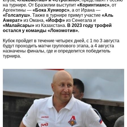
на турнире. От Бразилии выступит
«Коринтианс»
, от
Аргентины —
«Бока Хуниорс»
, а от Ирана —
«Голсапуш»
. Также в турнире примут участие
«Аль
Амерат»
из Омана,
«Йофф»
из Сенегала и
«Малайсары»
из Казахстана.
В 2023 году трофей
остался у команды «Локомотив».
Кубок пройдет в течение четырех дней, с 1 по 3 августа
будут проходить матчи группового этапа, а 4 августа
назначены финалы, где и определится победитель
турнира.