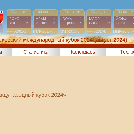
04 авг, вс
04 авг, вс
04 авг, вс
04 авг, вс
03 авг, сб
ЛОКО
4
АЛАМ
4
БОКА
4
МЛСР
1
ЙОФФ
КОР
6
ЙОФФ
2
Строгино
5
Golsa
15
Golsa
ММК-2024
1-2
ММК-2024
3-4
ММК-2024
5-6
ММК-2024
7-8
ММК-2024
3 т
сковский международный кубок 2024
(август 2024)
ы
Статистика
Календарь
Тех. 
ждународный кубок 2024
»