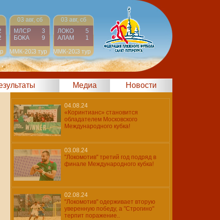
03 авг, сб
03 авг, сб
2
МЛСР
3
ЛОКО
5
2
БОКА
9
АЛАМ
1
ур
ММК-2024
3 тур
ММК-2024
3 тур
результаты
Медиа
Новости
04.08.24
«Коринтианс» становится
обладателем Московского
Международного кубка!
03.08.24
"Локомотив" третий год подряд в
финале Международного кубка!
02.08.24
"Локомотив" одерживает вторую
уверенную победу, а "Строгино"
терпит поражение..