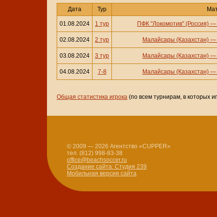
Дата
Тур
Ма
01.08.2024
1 тур
ПФК "Локомотив" (Россия)
02.08.2024
2 тур
Малайсары (Казахстан)
03.08.2024
3 тур
Малайсары (Казахстан)
04.08.2024
7-8
Малайсары (Казахстан)
Общая статистика игрока
(по всем турнирам, в которых и
© 2009 — 2026 Агентство «CUPPER»
тел. (812) 998-83-38
office@beachsoccer.ru
Создание сайта: Студия 239
Мобильная версия сайта