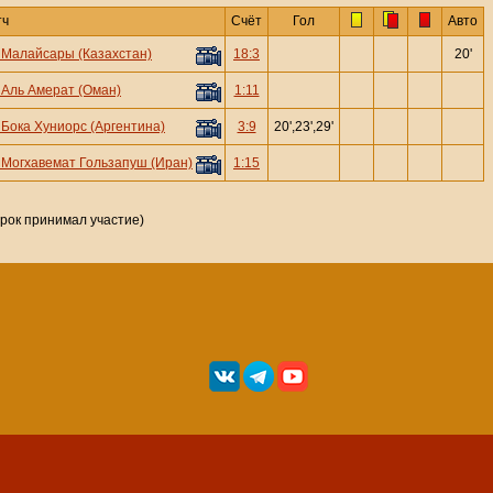
тч
Счёт
Гол
Авто
—
Малайсары (Казахстан)
18:3
20'
—
Аль Амерат (Оман)
1:11
—
Бока Хуниорс (Аргентина)
3:9
20',23',29'
—
Могхавемат Гользапуш (Иран)
1:15
грок принимал участие)