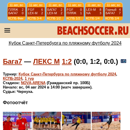
11 авг, вс
11 авг, вс
11 авг, вс
11 авг, вс
11 авг, вс
11 авг, вс
ПЛЯЖ
2
FGF
6
БАГА7
2
FGF
0
LEX-М
8
Горный
4
БАГА7
0
LEX-М
2
LEX-М
2
ПЛЯЖ
1
NA
3
БАГА7
7
КСПБ
Фин
КСПБ
3-4
КСПБ
1/2
КСПБ
1/2
КСПБ
1/4
КСПБ
1/4
11 авг, вс
11 авг, вс
04 авг, вс
04 авг, вс
FGF
14
FGun
3
Горный
3
АНГЛР
1
ВО
3
ПЛЯЖ
7
NA
2
FGun
4
КСПБ
1/4
КСПБ
1/4
КСПБ
2 тур
КСПБ
2 тур
Кубок Санкт-Петербурга по пляжному футболу 2024
Бага7
—
ЛЕКС М
1:2
(0:0, 1:2, 0:0.)
Турнир:
Кубок Санкт-Петербурга по пляжному футболу 2024
,
КСПБ-2024
,
1 тур
Стадион:
NOVA-ARENA
(Гражданский пр. 100Б)
Начало: вс, 04 авг 2024 в 14:00 (матч завершен).
Судьи: Чернуха.
Фотоотчёт