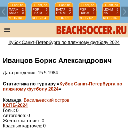
11 авг, вс
11 авг, вс
11 авг, вс
11 авг, вс
11 авг, вс
ПЛЯЖ
2
FGF
6
БАГА7
2
FGF
0
LEX-М
8
БАГА7
0
LEX-М
2
LEX-М
2
ПЛЯЖ
1
NA
3
КСПБ
Фин
КСПБ
3-4
КСПБ
1/2
КСПБ
1/2
КСПБ
1/4
Кубок Санкт-Петербурга по пляжному футболу 2024
Иванцов Борис Александрович
Дата рождения: 15.5.1984
Статистика по турниру «
Кубок Санкт-Петербурга по
пляжному футболу 2024
»
Команда:
Васильевский остров
КСПБ-2024
Голы: 0
Автоголов: 0
Желтых карточек: 0
Красных карточек: 0