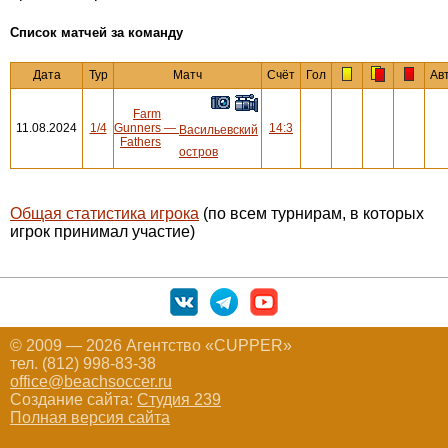
Cписок матчей за команду
Дата
Тур
Матч
Счёт
Гол
Ав
Farm
11.08.2024
1/4
Gunners
—
14:3
Васильевский
Fathers
остров
Общая статистика игрока
(по всем турнирам, в которых
игрок принимал участие)
© 2009 — 2026 Агентство «CUPPER»
тел. (812) 998-83-38
office@beachsoccer.ru
Создание сайта:
Студия 239
Полная версия сайта