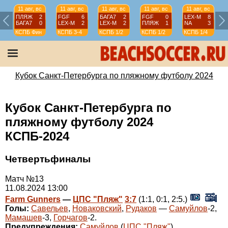
11 авг, вс
11 авг, вс
11 авг, вс
11 авг, вс
11 авг, вс
ПЛЯЖ
2
FGF
6
БАГА7
2
FGF
0
LEX-М
8
БАГА7
0
LEX-М
2
LEX-М
2
ПЛЯЖ
1
NA
3
КСПБ
Фин
КСПБ
3-4
КСПБ
1/2
КСПБ
1/2
КСПБ
1/4
Кубок Санкт-Петербурга по пляжному футболу 2024
Кубок Санкт-Петербурга по
пляжному футболу 2024
КСПБ-2024
Четвертьфиналы
Матч №13
11.08.2024 13:00
Farm Gunners
—
ЦПС "Пляж"
3:7
(1:1, 0:1, 2:5.)
Голы:
Савельев
,
Новаковский
,
Рудаков
—
Самуйлов
-2,
Мамашев
-3,
Горчагов
-2.
Предупреждения:
Самуйлов
(
ЦПС "Пляж"
).