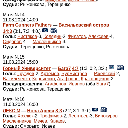
Судьи:
Рыженкова, Терещенко
Матч №14
11.08.2024 14:00
Farm Gunners Fathers
—
Васильевский остров
14:3
(3:1, 7:2, 4:0.)
Голы:
Чистяков
-3,
Колядин
-2,
Филатов
,
Алексеев
-4,
Сидоров
-4 —
Масленников
-3.
Судьи:
Терещенко, Рыженкова
Матч №15
11.08.2024 15:00
Горный Университет
—
Бага7
4:7
(1:3, 0:2, 3:2.)
Голы:
Груздев
-2,
Артемов
,
Бурмистров
—
Ржевский
-2,
Васильченко
,
Корниенко
,
Агафонов
,
Краснощеков
-2.
Предупреждения:
Агафонов
,
Иванов
(оба
Бага7
).
Судьи:
Рыженкова, Терещенко
Матч №16
11.08.2024 16:00
ЛЕКС М
—
Нова Арена
8:3
(2:2, 3:1, 3:0.)
Голы:
Хохлюк
-2,
Трофимов
-2,
Леонтьев
-3,
Винокуров
—
Масленников
,
Мечев
,
Канаев
.
Судьи:
Сморыго, Исаев