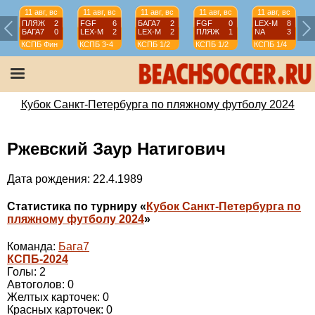
11 авг, вс
11 авг, вс
11 авг, вс
11 авг, вс
11 авг, вс
ПЛЯЖ
2
FGF
6
БАГА7
2
FGF
0
LEX-М
8
БАГА7
0
LEX-М
2
LEX-М
2
ПЛЯЖ
1
NA
3
КСПБ
Фин
КСПБ
3-4
КСПБ
1/2
КСПБ
1/2
КСПБ
1/4
Кубок Санкт-Петербурга по пляжному футболу 2024
Ржевский Заур Натигович
Дата рождения: 22.4.1989
Статистика по турниру «
Кубок Санкт-Петербурга по
пляжному футболу 2024
»
Команда:
Бага7
КСПБ-2024
Голы: 2
Автоголов: 0
Желтых карточек: 0
Красных карточек: 0