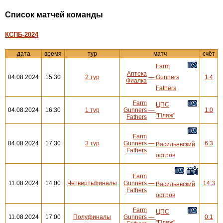
Cписок матчей команды
КСПБ-2024
дата
время
тур
матч
счёт
Farm
Аптека
04.08.2024
15:30
2 тур
—
Gunners
1:4
Фиалка
Fathers
Farm
ЦПС
04.08.2024
16:30
1 тур
Gunners
—
1:0
"Пляж"
Fathers
Farm
04.08.2024
17:30
3 тур
Gunners
—
6:3
Васильевский
Fathers
остров
Farm
11.08.2024
14:00
Четвертьфиналы
Gunners
—
14:3
Васильевский
Fathers
остров
Farm
ЦПС
11.08.2024
17:00
Полуфиналы
Gunners
—
0:1
"Пляж"