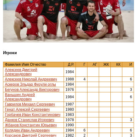
Игроки
Фамилия Имя Отчество
Д.Р.
Г
АГ
ЖК
КК
И
Алексеев Дмитрий
1984
Александрович
Алексеев Николай Андреевич
1988
4
6
Аскеров Эльдар Физули оглы
1984
Бегунов Александр Викторович
1976
3
Ваньшин Андрей
1984
6
Александрович
Гаврилов Михаил Сергеевич
1987
Генат Алексей Сергеевич
1980
Горбачев Иван Константинович
1983
Данков Станислав Игоревич
1978
3
Жбанов Константин Юрьевич
1990
Колядин Иван Андреевич
1984
6
6
Корсаков Дмитрий Сергеевич
1982
2
3