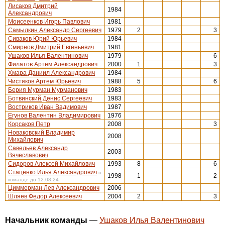
Лисаков Дмитрий
1984
Александрович
Моисеенков Игорь Павлович
1981
Самылкин Александр Сергеевич
1979
2
3
Сиваков Юрий Юрьевич
1984
Смирнов Дмитрий Евгеньевич
1981
Ушаков Илья Валентинович
1979
6
Филатов Артем Александрович
2000
1
3
Хмара Даниил Александрович
1984
Чистяков Артем Юрьевич
1988
5
6
Берия Мурман Мурманович
1983
Ботвинский Денис Сергеевич
1983
Востриков Иван Вадимович
1987
Егунов Валентин Владимирович
1976
Корсаков Петр
2008
3
Новаковский Владимир
2008
Михайлович
Савельев Александр
2003
Вячеславович
Сидоров Алексей Михайлович
1993
8
6
Стаценко Илья Александрович
в
1998
1
2
команде до 12.08.24
Циммерман Лев Александрович
2006
Шляев Федор Алексеевич
2004
2
3
Начальник команды
—
Ушаков Илья Валентинович