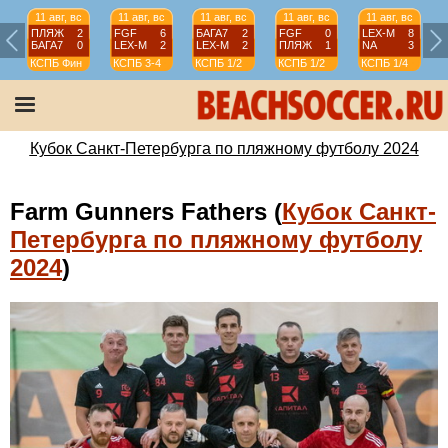
11 авг, вс
11 авг, вс
11 авг, вс
11 авг, вс
11 авг, вс
ПЛЯЖ
2
FGF
6
БАГА7
2
FGF
0
LEX-М
8
БАГА7
0
LEX-М
2
LEX-М
2
ПЛЯЖ
1
NA
3
КСПБ
Фин
КСПБ
3-4
КСПБ
1/2
КСПБ
1/2
КСПБ
1/4
Кубок Санкт-Петербурга по пляжному футболу 2024
Farm Gunners Fathers (
Кубок Санкт-
Петербурга по пляжному футболу
2024
)